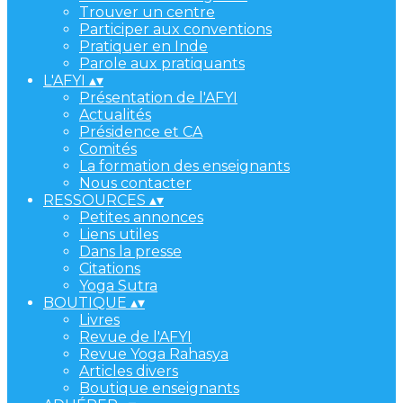
Trouver un centre
Participer aux conventions
Pratiquer en Inde
Parole aux pratiquants
L'AFYI
▴
▾
Présentation de l'AFYI
Actualités
Présidence et CA
Comités
La formation des enseignants
Nous contacter
RESSOURCES
▴
▾
Petites annonces
Liens utiles
Dans la presse
Citations
Yoga Sutra
BOUTIQUE
▴
▾
Livres
Revue de l'AFYI
Revue Yoga Rahasya
Articles divers
Boutique enseignants