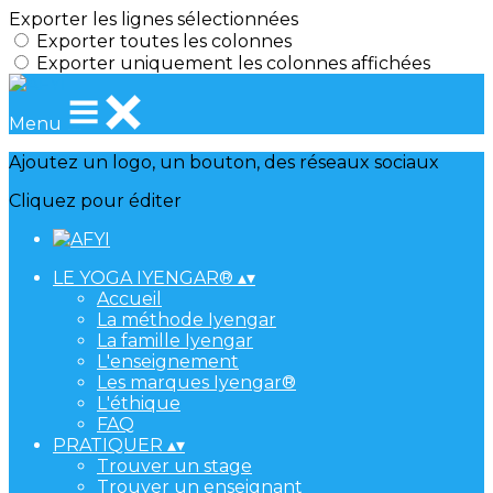
Exporter les lignes sélectionnées
Exporter toutes les colonnes
Exporter uniquement les colonnes affichées
Menu
Ajoutez un logo, un bouton, des réseaux sociaux
Cliquez pour éditer
LE YOGA IYENGAR®
▴
▾
Accueil
La méthode Iyengar
La famille Iyengar
L'enseignement
Les marques Iyengar®
L'éthique
FAQ
PRATIQUER
▴
▾
Trouver un stage
Trouver un enseignant