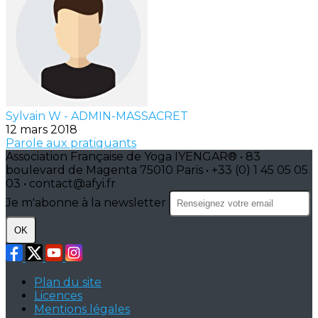
Sylvain W - ADMIN-MASSACRET
12 mars 2018
Parole aux pratiquants
Association Française de Yoga IYENGAR® • 83
boulevard de Magenta 75010 Paris • +33 (0) 1 45 05 05
03 • contact@afyi.fr
Je m'abonne à la newsletter
OK
Plan du site
Licences
Mentions légales