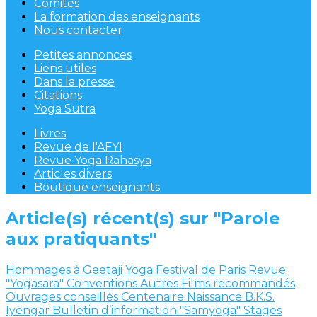
Comités
La formation des enseignants
Nous contacter
Petites annonces
Liens utiles
Dans la presse
Citations
Yoga Sutra
Livres
Revue de l'AFYI
Revue Yoga Rahasya
Articles divers
Boutique enseignants
Article(s) récent(s) sur "Parole
aux pratiquants"
Hommages à Geetaji
Yoga Festival de Paris
Revue
"Yogasara"
Conventions
Autres
Films recommandés
Ouvrages conseillés
Centenaire Naissance B.K.S.
Iyengar
Bulletin d’information "Samyoga"
Stages