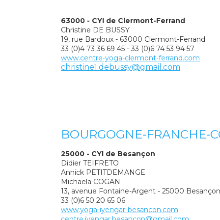
63000 - CYI de Clermont-Ferrand
Christine DE BUSSY
19, rue Bardoux - 63000 Clermont-Ferrand
33 (0)4 73 36 69 45 - 33 (0)6 74 53 94 57
www.centre-yoga-clermont-ferrand.com
christine1.debussy@gmail.com
BOURGOGNE-FRANCHE-
25000 - CYI de Besançon
Didier TEIFRETO
Annick PETITDEMANGE
Michaëla COGAN
13, avenue Fontaine-Argent - 25000 Besanço
33 (0)6 50 20 65 06
www.yoga-iyengar-besancon.com
centre.iyengar.besancon@gmail.com