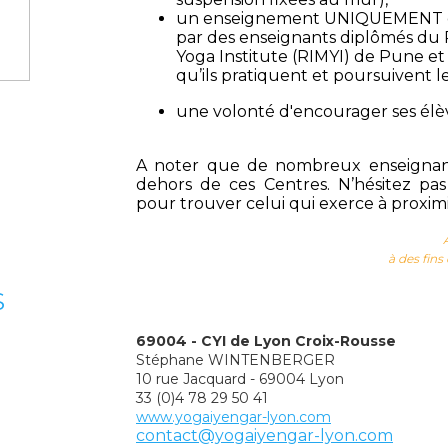
un enseignement UNIQUEMENT d
par des enseignants diplômés du
Yoga Institute (RIMYI) de Pune et 
qu’ils pratiquent et poursuivent l
une volonté d'encourager ses élève
A noter que de nombreux enseignan
dehors de ces Centres. N’hésitez pa
pour trouver celui qui exerce à proxim
à des fins
S
69004 - CYI de Lyon Croix-Rousse
Stéphane WINTENBERGER
10 rue Jacquard - 69004 Lyon
33 (0)4 78 29 50 41
www.yogaiyengar-lyon.com
contact@yogaiyengar-lyon.com