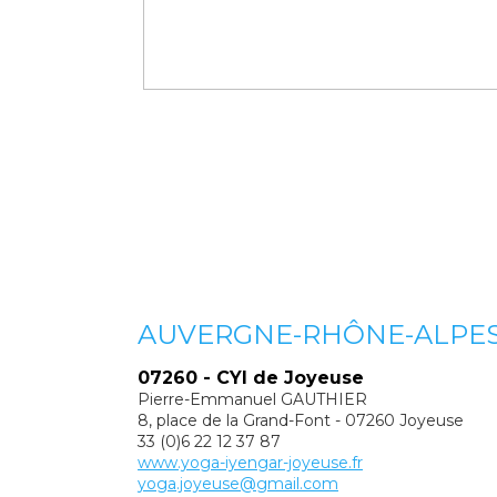
AUVERGNE-RHÔNE-ALPE
07260 - CYI de Joyeuse
Pierre-Emmanuel GAUTHIER
8, place de la Grand-Font - 07260 Joyeuse
33 (0)6 22 12 37 87
www.yoga-iyengar-joyeuse.fr
yoga.joyeuse@gmail.com