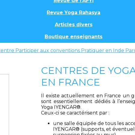
Revue de l'AFYI
Revue Yoga Rahasya
Articles divers
Boutique enseignants
centre
Participer aux conventions
Pratiquer en Inde
Par
CENTRES DE YOG
EN FRANCE
Il existe actuellement en France un 
sont essentiellement dédiés à l’ense
Yoga IYENGAR®.
Ceux-ci se caractérisent par :
une salle équipée de tous les acc
IYENGAR® (supports, et éventue
suspension fixées au mur),