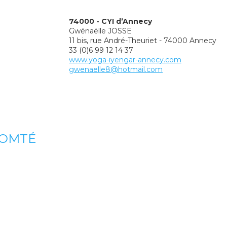
74000 - CYI d’Annecy
Gwénaëlle JOSSE
11 bis, rue André-Theuriet - 74000 Annecy
33 (0)6 99 12 14 37
www.yoga-iyengar-annecy.com
gwenaelle8@hotmail.com
COMTÉ
n