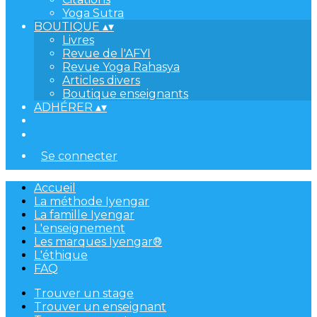
Yoga Sutra
BOUTIQUE
▴
▾
Livres
Revue de l'AFYI
Revue Yoga Rahasya
Articles divers
Boutique enseignants
ADHÉRER
▴
▾
Se connecter
Accueil
La méthode Iyengar
La famille Iyengar
L'enseignement
Les marques Iyengar®
L'éthique
FAQ
Trouver un stage
Trouver un enseignant