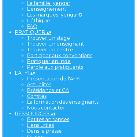
La famille Iyengar
L'enseignement
Les marques Iyengar®
L'éthique
FAQ
PRATIQUER
▴
▾
Trouver un stage
Trouver un enseignant
Trouver un centre
Participer aux conventions
Pratiquer en Inde
Parole aux pratiquants
L'AFYI
▴
▾
Présentation de l'AFYI
Actualités
Présidence et CA
Comités
La formation des enseignants
Nous contacter
RESSOURCES
▴
▾
Petites annonces
Liens utiles
Dans la presse
Citations