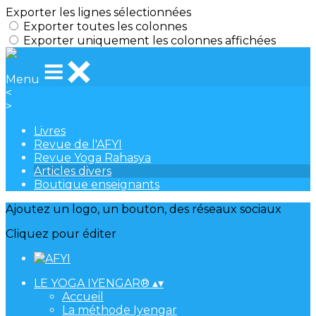
Exporter les lignes sélectionnées
Exporter toutes les colonnes
Exporter uniquement les colonnes affichées
Menu
<
>
Livres
Revue de l'AFYI
Revue Yoga Rahasya
Articles divers
Boutique enseignants
Ajoutez un logo, un bouton, des réseaux sociaux
Cliquez pour éditer
LE YOGA IYENGAR®
▴
▾
Accueil
La méthode Iyengar