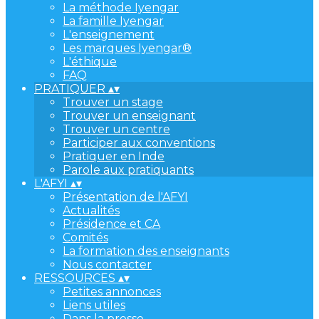
La méthode Iyengar
La famille Iyengar
L'enseignement
Les marques Iyengar®
L'éthique
FAQ
PRATIQUER
▴
▾
Trouver un stage
Trouver un enseignant
Trouver un centre
Participer aux conventions
Pratiquer en Inde
Parole aux pratiquants
L'AFYI
▴
▾
Présentation de l'AFYI
Actualités
Présidence et CA
Comités
La formation des enseignants
Nous contacter
RESSOURCES
▴
▾
Petites annonces
Liens utiles
Dans la presse