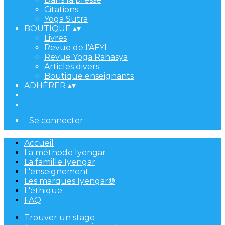
Citations
Yoga Sutra
BOUTIQUE
▴
▾
Livres
Revue de l'AFYI
Revue Yoga Rahasya
Articles divers
Boutique enseignants
ADHÉRER
▴
▾
Se connecter
Accueil
La méthode Iyengar
La famille Iyengar
L'enseignement
Les marques Iyengar®
L'éthique
FAQ
Trouver un stage