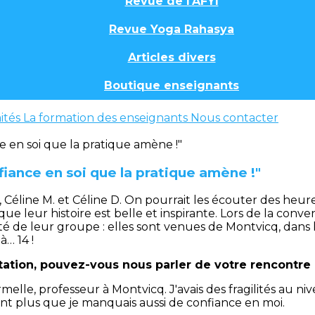
Revue de l'AFYI
Revue Yoga Rahasya
Articles divers
Boutique enseignants
ités
La formation des enseignants
Nous contacter
nfiance en soi que la pratique amène !"
e, Céline M. et Céline D. On pourrait les écouter des heu
que leur histoire est belle et inspirante. Lors de la con
té de leur groupe : elles sont venues de Montvicq, dans
à… 14 !
itation, pouvez-vous nous parler de votre rencontre
melle, professeur à Montvicq. J'avais des fragilités au ni
ant plus que je manquais aussi de confiance en moi.