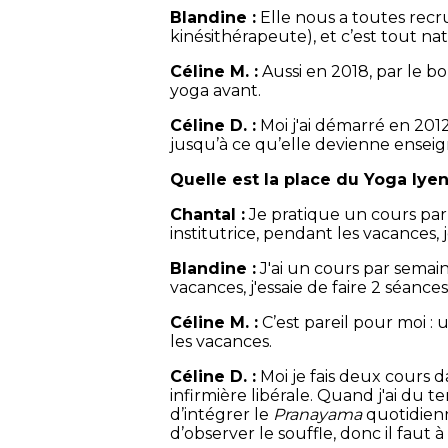
Blandine :
Elle nous a toutes recru
kinésithérapeute), et c’est tout n
Céline M. :
Aussi en 2018, par le bou
yoga avant.
Céline D. :
Moi j'ai démarré en 2012,
jusqu’à ce qu’elle devienne enseign
Quelle est la place du Yoga Iye
Chantal :
Je pratique un cours par 
institutrice, pendant les vacances,
Blandine :
J'ai un cours par semain
vacances, j'essaie de faire 2 séances
Céline M. :
C’est pareil pour moi :
les vacances.
Céline D. :
Moi je fais deux cours d
infirmière libérale. Quand j'ai du te
d’intégrer le
Pranayama
quotidienn
d’observer le souffle, donc il faut à