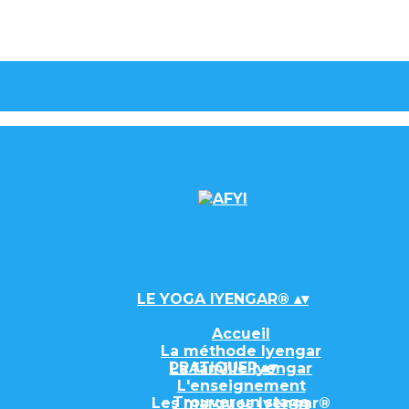
LE YOGA IYENGAR®
▴
▾
Accueil
La méthode Iyengar
PRATIQUER
▴
▾
La famille Iyengar
L'enseignement
Trouver un stage
Les marques Iyengar®