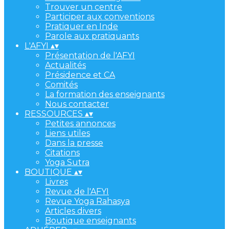
Trouver un centre
Participer aux conventions
Pratiquer en Inde
Parole aux pratiquants
L'AFYI
▴
▾
Présentation de l'AFYI
Actualités
Présidence et CA
Comités
La formation des enseignants
Nous contacter
RESSOURCES
▴
▾
Petites annonces
Liens utiles
Dans la presse
Citations
Yoga Sutra
BOUTIQUE
▴
▾
Livres
Revue de l'AFYI
Revue Yoga Rahasya
Articles divers
Boutique enseignants