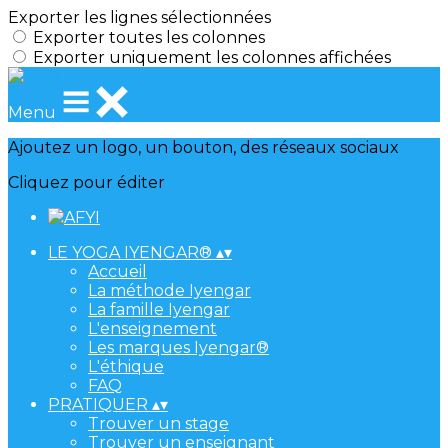
Exporter les lignes sélectionnées
Exporter toutes les colonnes
Exporter uniquement les colonnes affichées
Menu
Ajoutez un logo, un bouton, des réseaux sociaux
Cliquez pour éditer
LE YOGA IYENGAR®
▴
▾
Accueil
La méthode Iyengar
La famille Iyengar
L'enseignement
Les marques Iyengar®
L'éthique
FAQ
PRATIQUER
▴
▾
Trouver un stage
Trouver un enseignant