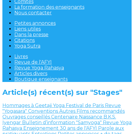
Comités
La formation des enseignants
Nous contacter
Petites annonces
Liens utiles
Dans la presse
Citations
Yoga Sutra
Livres
Revue de l'AFYI
Revue Yoga Rahasya
Articles divers
Boutique enseignants
Article(s) récent(s) sur "Stages"
Hommages à Geetaji
Yoga Festival de Paris
Revue
"Yogasara"
Conventions
Autres
Films recommandés
Ouvrages conseillés
Centenaire Naissance B.K.S.
Iyengar
Bulletin d’information "Samyoga"
Revue Yoga
Rahasya
Enseignement
30 ans de l'AFYI
Parole aux
pratiquants
Entretiens
Petites annonces
+ de tags