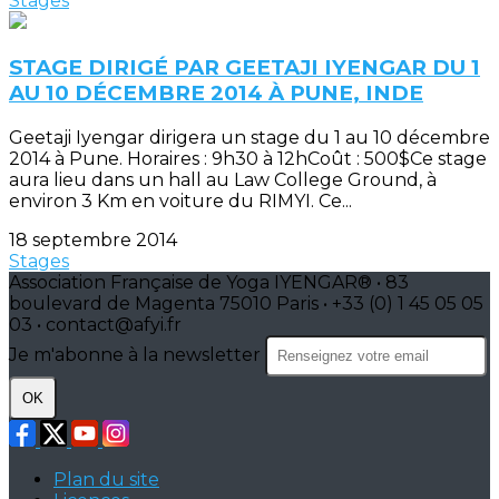
Stages
STAGE DIRIGÉ PAR GEETAJI IYENGAR DU 1
AU 10 DÉCEMBRE 2014 À PUNE, INDE
Geetaji Iyengar dirigera un stage du 1 au 10 décembre
2014 à Pune. Horaires : 9h30 à 12hCoût : 500$Ce stage
aura lieu dans un hall au Law College Ground, à
environ 3 Km en voiture du RIMYI. Ce...
18 septembre 2014
Stages
Association Française de Yoga IYENGAR® • 83
boulevard de Magenta 75010 Paris • +33 (0) 1 45 05 05
03 • contact@afyi.fr
Je m'abonne à la newsletter
OK
Plan du site