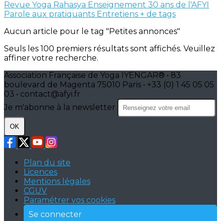
Revue Yoga Rahasya
Enseignement
30 ans de l'AFYI
Parole aux pratiquants
Entretiens
+ de tags
Aucun article pour le tag "Petites annonces"
Seuls les 100 premiers résultats sont affichés. Veuillez
affiner votre recherche.
Association Française de Yoga IYENGAR® • 83
boulevard de Magenta 75010 Paris • +33 (0) 1 45 05 05
03 • contact@afyi.fr
Je m'abonne à la newsletter
OK
Plan du site
Licences
Mentions légales
CGUV
Paramétrer vos cookies
Se connecter