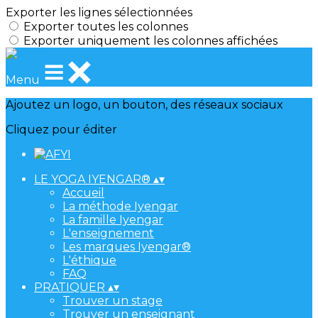
Exporter les lignes sélectionnées
Exporter toutes les colonnes
Exporter uniquement les colonnes affichées
Menu
Ajoutez un logo, un bouton, des réseaux sociaux
Cliquez pour éditer
LE YOGA IYENGAR®
▴
▾
Accueil
La méthode Iyengar
La famille Iyengar
L'enseignement
Les marques Iyengar®
L'éthique
FAQ
PRATIQUER
▴
▾
Trouver un stage
Trouver un enseignant