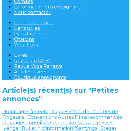
Comités
La formation des enseignants
Nous contacter
Petites annonces
Liens utiles
Dans la presse
Citations
Yoga Sutra
Livres
Revue de l'AFYI
Revue Yoga Rahasya
Articles divers
Boutique enseignants
Article(s) récent(s) sur "Petites
annonces"
Hommages à Geetaji
Yoga Festival de Paris
Revue
"Yogasara"
Conventions
Autres
Films recommandés
Ouvrages conseillés
Centenaire Naissance B.K.S.
Iyengar
Bulletin d’information "Samyoga"
Stages