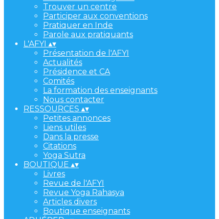
Trouver un centre
Participer aux conventions
Pratiquer en Inde
Parole aux pratiquants
L'AFYI
▴
▾
Présentation de l'AFYI
Actualités
Présidence et CA
Comités
La formation des enseignants
Nous contacter
RESSOURCES
▴
▾
Petites annonces
Liens utiles
Dans la presse
Citations
Yoga Sutra
BOUTIQUE
▴
▾
Livres
Revue de l'AFYI
Revue Yoga Rahasya
Articles divers
Boutique enseignants