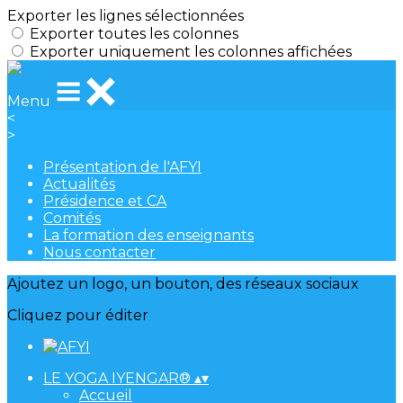
Exporter les lignes sélectionnées
Exporter toutes les colonnes
Exporter uniquement les colonnes affichées
Menu
<
>
Présentation de l'AFYI
Actualités
Présidence et CA
Comités
La formation des enseignants
Nous contacter
Ajoutez un logo, un bouton, des réseaux sociaux
Cliquez pour éditer
LE YOGA IYENGAR®
▴
▾
Accueil