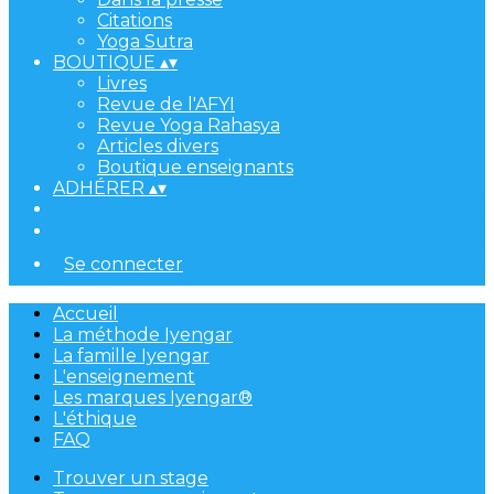
Citations
Yoga Sutra
BOUTIQUE
▴
▾
Livres
Revue de l'AFYI
Revue Yoga Rahasya
Articles divers
Boutique enseignants
ADHÉRER
▴
▾
Se connecter
Accueil
La méthode Iyengar
La famille Iyengar
L'enseignement
Les marques Iyengar®
L'éthique
FAQ
Trouver un stage