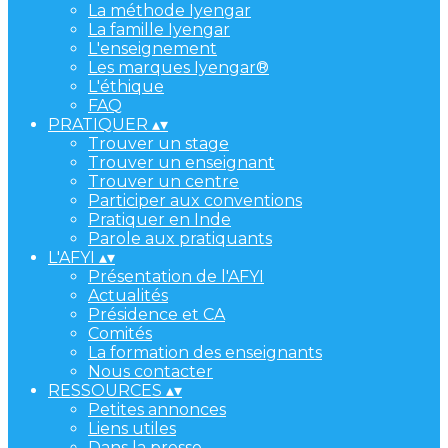
La méthode Iyengar
La famille Iyengar
L'enseignement
Les marques Iyengar®
L'éthique
FAQ
PRATIQUER
▴
▾
Trouver un stage
Trouver un enseignant
Trouver un centre
Participer aux conventions
Pratiquer en Inde
Parole aux pratiquants
L'AFYI
▴
▾
Présentation de l'AFYI
Actualités
Présidence et CA
Comités
La formation des enseignants
Nous contacter
RESSOURCES
▴
▾
Petites annonces
Liens utiles
Dans la presse