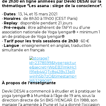
de 2h30 en ligne animées par Devki DESAI sur la
thématique "Les asana : siège de la conscience".
•
Dates
: 13, 14, et 15 mars 2021
•
Horaires
: de 8h30 à 11h00 (CEST Paris)
•
Replay
: disponible pendant 21 jours
•
Pré-requis
: être adhérent de l’AFYI ou d’une
association nationale de Yoga Iyengar® + minimum 1
an de pratique de Yoga Iyengar®
•
Tarif pour les trois sessions de 2h30
: 60 €
•
Langue
: enseignement en anglais, traduction
simultanée en français
À propos de l’enseignante
Devki DESAI a commencé à étudier et à pratiquer le
yoga Iyengar® à Mumbai à l’âge de 19 ans, sous la
direction directe de Sri BKS IYENGAR. En 1988, son
mariage l’a amenée à Pune et lui a donné l’occasion