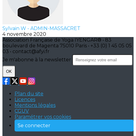
Sylvain W - ADMIN-MASSACRET
4 novembre 2020
Association Française de Yoga IYENGAR® • 83
boulevard de Magenta 75010 Paris • +33 (0) 1 45 05 05
03 • contact@afyi.fr
Je m'abonne à la newsletter
OK
Plan du site
Licences
Mentions légales
CGUV
Paramétrer vos cookies
Se connecter