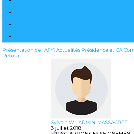
Présentation de l'AFYI
Actualités
Présidence et CA
Com
Retour
Sylvain W - ADMIN-MASSACRET
3 juillet 2018