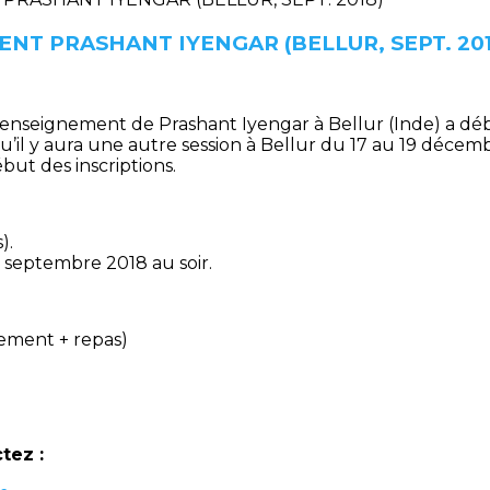
NT PRASHANT IYENGAR (BELLUR, SEPT. 201
’enseignement de Prashant Iyengar à Bellur (Inde) a débu
 qu’il y aura une autre session à Bellur du 17 au 19 déce
but des inscriptions.
).
 9 septembre 2018 au soir.
ement + repas)
tez :