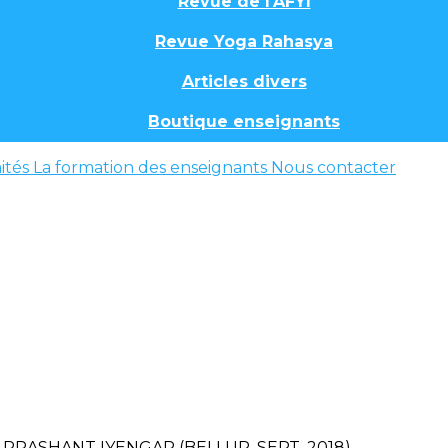
Revue de l'AFYI
Revue Yoga Rahasya
Articles divers
Boutique enseignants
ités
La formation des enseignants
Nous contacter