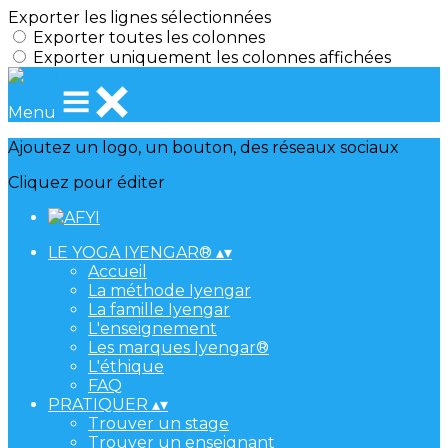
Exporter les lignes sélectionnées
Exporter toutes les colonnes
Exporter uniquement les colonnes affichées
Menu
Ajoutez un logo, un bouton, des réseaux sociaux
Cliquez pour éditer
LE YOGA IYENGAR®
▴
▾
Accueil
La méthode Iyengar
La famille Iyengar
L'enseignement
Les marques Iyengar®
L'éthique
FAQ
PRATIQUER
▴
▾
Trouver un stage
Trouver un enseignant