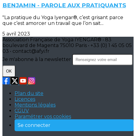
BENJAMIN - PAROLE AUX PRATIQUANTS
"La pratique du Yoga Iyengar®, c’est grisant parce
que c’est amorcer un travail que l’on sait...
5 avril 2023
Association Française de Yoga IYENGAR® • 83
boulevard de Magenta 75010 Paris • +33 (0) 1 45 05 05
03 • contact@afyi.fr
Je m'abonne à la newsletter
OK
Plan du site
Licences
Mentions légales
CGUV
Paramétrer vos cookies
Se connecter