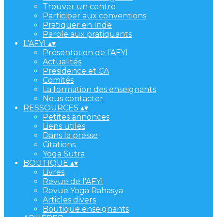
Trouver un centre
Participer aux conventions
Pratiquer en Inde
Parole aux pratiquants
L'AFYI
▴
▾
Présentation de l'AFYI
Actualités
Présidence et CA
Comités
La formation des enseignants
Nous contacter
RESSOURCES
▴
▾
Petites annonces
Liens utiles
Dans la presse
Citations
Yoga Sutra
BOUTIQUE
▴
▾
Livres
Revue de l'AFYI
Revue Yoga Rahasya
Articles divers
Boutique enseignants