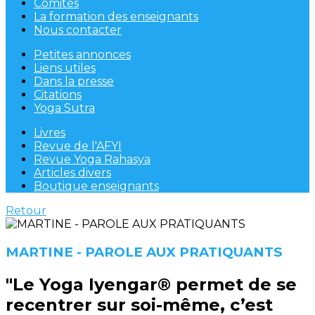
Comités
La formation des enseignants
Nous contacter
Petites annonces
Liens utiles
Dans la presse
Citations
Yoga Sutra
Livres
Revue de l'AFYI
Revue Yoga Rahasya
Articles divers
Boutique enseignants
Retour
MARTINE - PAROLE AUX PRATIQUANTS
"Le Yoga Iyengar® permet de se
recentrer sur soi-même, c’est