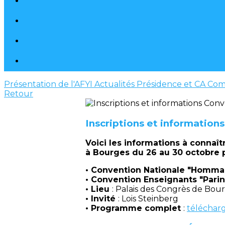
Présentation de l'AFYI
Actualités
Présidence et CA
Com
Retour
Inscriptions et information
Voici les informations à connaî
à Bourges du 26 au 30 octobre 
• Convention Nationale "Homma
• Convention Enseignants "Pari
• Lieu
: Palais des Congrès de Bou
• Invité
: Lois Steinberg
• Programme complet
:
télécharg