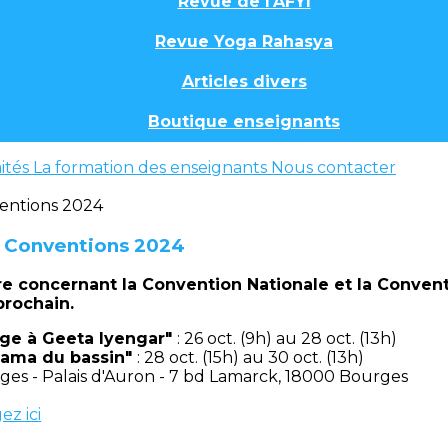
Revue de l'AFYI
Revue Yoga Rahasya
Articles divers
Boutique enseignants
ités
La formation des enseignants
Nous contacter
s Conventions 2024
tre concernant la Convention Nationale et la Conven
prochain.
ge à Geeta Iyengar"
: 26 oct. (9h) au 28 oct. (13h)
nama du bassin"
: 28 oct. (15h) au 30 oct. (13h)
rges - Palais d'Auron - 7 bd Lamarck, 18000 Bourges
ez ici