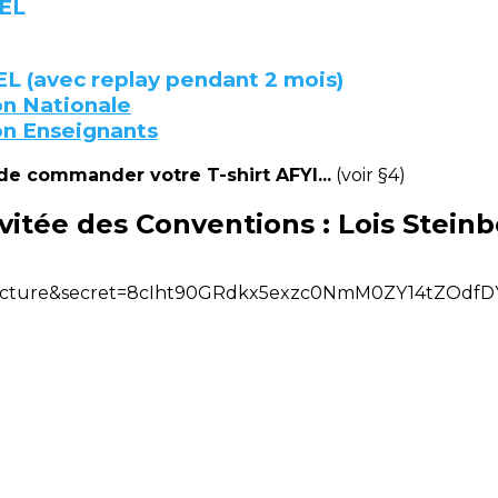
EL
EL
(avec replay pendant 2 mois)
ion Nationale
ion Enseignants
 de commander votre T-shirt AFYI...
(voir §4)
nvitée des Conventions : Lois Stein