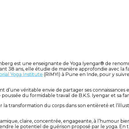
einberg est une enseignante de Yoga Iyengar® de renomm
ant 38 ans, elle étudie de manière approfondie avec la 
ial Yoga Institute
(RIMYI) à Pune en Inde, pour y suivr
t d’une véritable envie de partager ses connaissances e
poussée du formidable travail de B.K.S. Iyengar et sa fam
r la transformation du corps dans son entièreté et l’illus
namique, claire, concentrée, engageante, à l’humour bie
ndre le potentiel de guérison proposé par le yoga. En 