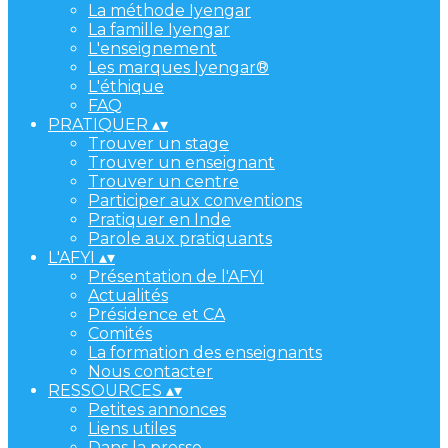
La méthode Iyengar
La famille Iyengar
L'enseignement
Les marques Iyengar®
L'éthique
FAQ
PRATIQUER
▴
▾
Trouver un stage
Trouver un enseignant
Trouver un centre
Participer aux conventions
Pratiquer en Inde
Parole aux pratiquants
L'AFYI
▴
▾
Présentation de l'AFYI
Actualités
Présidence et CA
Comités
La formation des enseignants
Nous contacter
RESSOURCES
▴
▾
Petites annonces
Liens utiles
Dans la presse