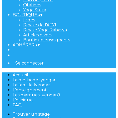
Citations
Yoga Sutra
BOUTIQUE
▴
▾
Livres
Revue de l'AFYI
Revue Yoga Rahasya
Articles divers
Boutique enseignants
ADHÉRER
▴
▾
Se connecter
Accueil
La méthode Iyengar
La famille Iyengar
L'enseignement
Les marques Iyengar®
L'éthique
FAQ
Trouver un stage