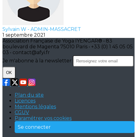
Sylvain W - ADMIN-MASSACRET
1 septembre 2021
Association Française de Yoga IYENGAR® • 83
boulevard de Magenta 75010 Paris • +33 (0) 1 45 05 05
03 • contact@afyi.fr
Je m'abonne à la newsletter
OK
Plan du site
Licences
Mentions légales
CGUV
Paramétrer vos cookies
Se connecter