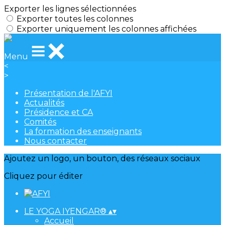
Exporter les lignes sélectionnées
Exporter toutes les colonnes
Exporter uniquement les colonnes affichées
Menu
<
>
Présentation de l'AFYI
Actualités
Présidence et CA
Comités
La formation des enseignants
Nous contacter
Ajoutez un logo, un bouton, des réseaux sociaux
Cliquez pour éditer
LE YOGA IYENGAR®
▴
▾
Accueil