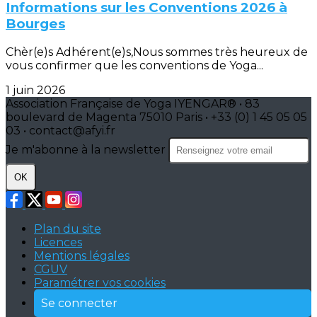
Informations sur les Conventions 2026 à
Bourges
Chèr(e)s Adhérent(e)s,Nous sommes très heureux de
vous confirmer que les conventions de Yoga...
1 juin 2026
Association Française de Yoga IYENGAR® • 83
boulevard de Magenta 75010 Paris • +33 (0) 1 45 05 05
03 • contact@afyi.fr
Je m'abonne à la newsletter
OK
Plan du site
Licences
Mentions légales
CGUV
Paramétrer vos cookies
Se connecter