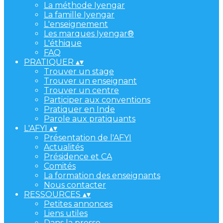
La méthode Iyengar
La famille Iyengar
L'enseignement
Les marques Iyengar®
L'éthique
FAQ
PRATIQUER
▴
▾
Trouver un stage
Trouver un enseignant
Trouver un centre
Participer aux conventions
Pratiquer en Inde
Parole aux pratiquants
L'AFYI
▴
▾
Présentation de l'AFYI
Actualités
Présidence et CA
Comités
La formation des enseignants
Nous contacter
RESSOURCES
▴
▾
Petites annonces
Liens utiles
Dans la presse