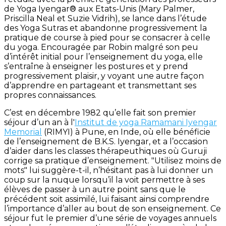
de Yoga Iyengar® aux Etats-Unis (Mary Palmer,
Priscilla Neal et Suzie Vidrih), se lance dans l’étude
des Yoga Sutras et abandonne progressivement la
pratique de course à pied pour se consacrer à celle
du yoga. Encouragée par Robin malgré son peu
d’intérêt initial pour l’enseignement du yoga, elle
s’entraîne à enseigner les postures et y prend
progressivement plaisir, y voyant une autre façon
d’apprendre en partageant et transmettant ses
propres connaissances.
C’est en décembre 1982 qu’elle fait son premier
séjour d’un an à l'
Institut de yoga Ramamani Iyengar
Memorial
(RIMYI) à Pune, en Inde, où elle bénéficie
de l’enseignement de B.K.S. Iyengar, et a l’occasion
d’aider dans les classes thérapeuthiques où Guruji
corrige sa pratique d’enseignement. "Utilisez moins de
mots" lui suggère-t-il, n’hésitant pas à lui donner un
coup sur la nuque lorsqu’il la voit permettre à ses
élèves de passer à un autre point sans que le
précédent soit assimilé, lui faisant ainsi comprendre
l’importance d’aller au bout de son enseignement. Ce
séjour fut le premier d’une série de voyages annuels