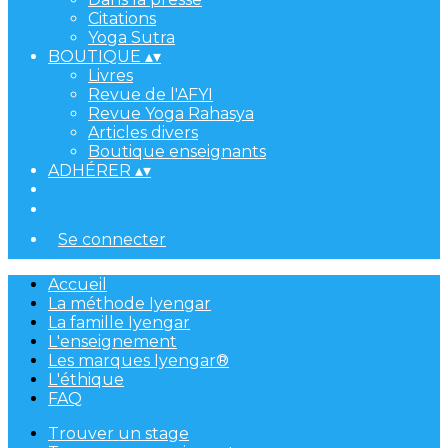
Citations
Yoga Sutra
BOUTIQUE
▴
▾
Livres
Revue de l'AFYI
Revue Yoga Rahasya
Articles divers
Boutique enseignants
ADHÉRER
▴
▾
Se connecter
Accueil
La méthode Iyengar
La famille Iyengar
L'enseignement
Les marques Iyengar®
L'éthique
FAQ
Trouver un stage