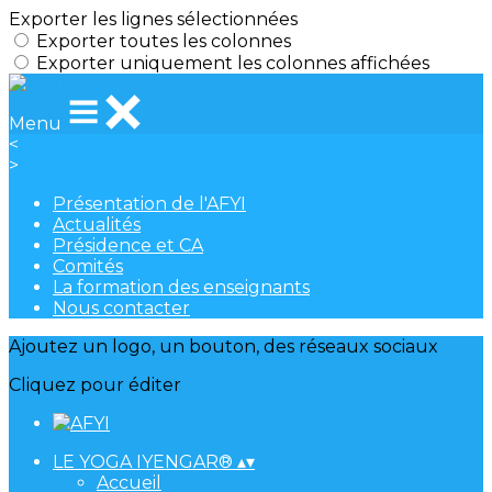
Exporter les lignes sélectionnées
Exporter toutes les colonnes
Exporter uniquement les colonnes affichées
Menu
<
>
Présentation de l'AFYI
Actualités
Présidence et CA
Comités
La formation des enseignants
Nous contacter
Ajoutez un logo, un bouton, des réseaux sociaux
Cliquez pour éditer
LE YOGA IYENGAR®
▴
▾
Accueil