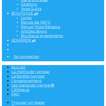
Citations
Yoga Sutra
BOUTIQUE
▴
▾
Livres
Revue de l'AFYI
Revue Yoga Rahasya
Articles divers
Boutique enseignants
ADHÉRER
▴
▾
Se connecter
Accueil
La méthode Iyengar
La famille Iyengar
L'enseignement
Les marques Iyengar®
L'éthique
FAQ
Trouver un stage