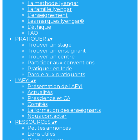
La méthode Iyengar
La famille Iyengar
L'enseignement
Les marques Iyengar®
L'éthique
FAQ
PRATIQUER
▴
▾
Trouver un stage
Trouver un enseignant
Trouver un centre
Participer aux conventions
Pratiquer en Inde
Parole aux pratiquants
L'AFYI
▴
▾
Présentation de l'AFYI
Actualités
Présidence et CA
Comités
La formation des enseignants
Nous contacter
RESSOURCES
▴
▾
Petites annonces
Liens utiles
Dans la presse