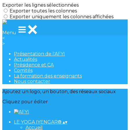
Exporter les lignes sélectionnées
Exporter toutes les colonnes
Exporter uniquement les colonnes affichées
Menu
<
>
Présentation de l'AFYI
Actualités
Présidence et CA
Comités
La formation des enseignants
Nous contacter
Ajoutez un logo, un bouton, des réseaux sociaux
Cliquez pour éditer
LE YOGA IYENGAR®
▴
▾
Accueil