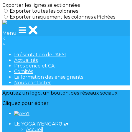
Exporter les lignes sélectionnées
Exporter toutes les colonnes
Exporter uniquement les colonnes affichées
Menu
<
>
Présentation de l'AFYI
Actualités
Présidence et CA
Comités
La formation des enseignants
Nous contacter
Ajoutez un logo, un bouton, des réseaux sociaux
Cliquez pour éditer
LE YOGA IYENGAR®
▴
▾
Accueil