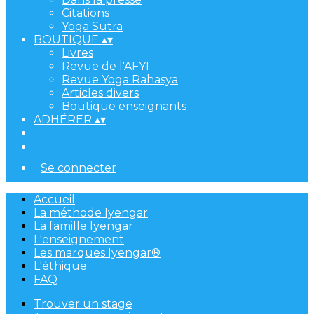
Citations
Yoga Sutra
BOUTIQUE
▴
▾
Livres
Revue de l'AFYI
Revue Yoga Rahasya
Articles divers
Boutique enseignants
ADHÉRER
▴
▾
Se connecter
Accueil
La méthode Iyengar
La famille Iyengar
L'enseignement
Les marques Iyengar®
L'éthique
FAQ
Trouver un stage