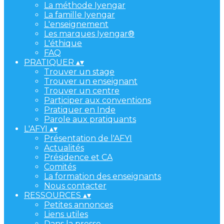
La méthode Iyengar
La famille Iyengar
L'enseignement
Les marques Iyengar®
L'éthique
FAQ
PRATIQUER
▴
▾
Trouver un stage
Trouver un enseignant
Trouver un centre
Participer aux conventions
Pratiquer en Inde
Parole aux pratiquants
L'AFYI
▴
▾
Présentation de l'AFYI
Actualités
Présidence et CA
Comités
La formation des enseignants
Nous contacter
RESSOURCES
▴
▾
Petites annonces
Liens utiles
Dans la presse