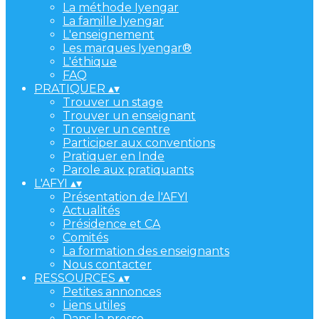
La méthode Iyengar
La famille Iyengar
L'enseignement
Les marques Iyengar®
L'éthique
FAQ
PRATIQUER
▴
▾
Trouver un stage
Trouver un enseignant
Trouver un centre
Participer aux conventions
Pratiquer en Inde
Parole aux pratiquants
L'AFYI
▴
▾
Présentation de l'AFYI
Actualités
Présidence et CA
Comités
La formation des enseignants
Nous contacter
RESSOURCES
▴
▾
Petites annonces
Liens utiles
Dans la presse