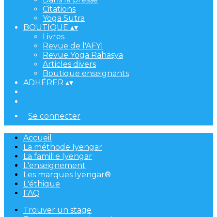
Citations
Yoga Sutra
BOUTIQUE
▴
▾
Livres
Revue de l'AFYI
Revue Yoga Rahasya
Articles divers
Boutique enseignants
ADHÉRER
▴
▾
Se connecter
Accueil
La méthode Iyengar
La famille Iyengar
L'enseignement
Les marques Iyengar®
L'éthique
FAQ
Trouver un stage