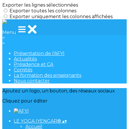
Exporter les lignes sélectionnées
Exporter toutes les colonnes
Exporter uniquement les colonnes affichées
Menu
<
>
Présentation de l'AFYI
Actualités
Présidence et CA
Comités
La formation des enseignants
Nous contacter
Ajoutez un logo, un bouton, des réseaux sociaux
Cliquez pour éditer
LE YOGA IYENGAR®
▴
▾
Accueil