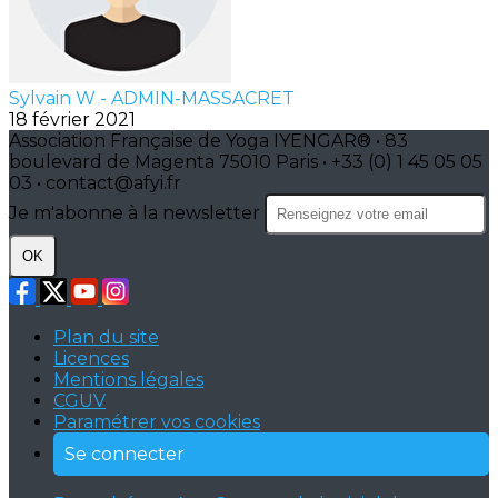
Sylvain W - ADMIN-MASSACRET
18 février 2021
Association Française de Yoga IYENGAR® • 83
boulevard de Magenta 75010 Paris • +33 (0) 1 45 05 05
03 • contact@afyi.fr
Je m'abonne à la newsletter
OK
Plan du site
Licences
Mentions légales
CGUV
Paramétrer vos cookies
Se connecter