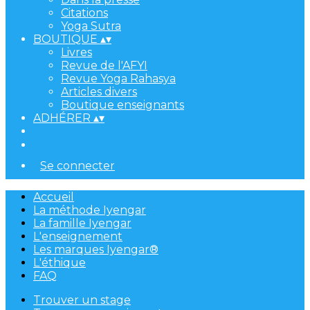
Citations
Yoga Sutra
BOUTIQUE
▴
▾
Livres
Revue de l'AFYI
Revue Yoga Rahasya
Articles divers
Boutique enseignants
ADHÉRER
▴
▾
Se connecter
Accueil
La méthode Iyengar
La famille Iyengar
L'enseignement
Les marques Iyengar®
L'éthique
FAQ
Trouver un stage