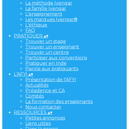
La méthode Iyengar
La famille Iyengar
L'enseignement
Les marques Iyengar®
L'éthique
FAQ
PRATIQUER
▴
▾
Trouver un stage
Trouver un enseignant
Trouver un centre
Participer aux conventions
Pratiquer en Inde
Parole aux pratiquants
L'AFYI
▴
▾
Présentation de l'AFYI
Actualités
Présidence et CA
Comités
La formation des enseignants
Nous contacter
RESSOURCES
▴
▾
Petites annonces
Liens utiles
Dans la presse