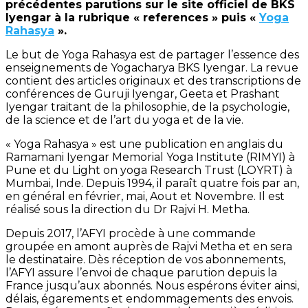
précédentes parutions sur le site officiel de BKS
Iyengar à la rubrique « references » puis «
Yoga
Rahasya
».
Le but de Yoga Rahasya est de partager l’essence des
enseignements de Yogacharya BKS Iyengar. La revue
contient des articles originaux et des transcriptions de
conférences de Guruji Iyengar, Geeta et Prashant
Iyengar traitant de la philosophie, de la psychologie,
de la science et de l’art du yoga et de la vie.
« Yoga Rahasya » est une publication en anglais du
Ramamani Iyengar Memorial Yoga Institute (RIMYI) à
Pune et du Light on yoga Research Trust (LOYRT) à
Mumbai, Inde. Depuis 1994, il paraît quatre fois par an,
en général en février, mai, Aout et Novembre. Il est
réalisé sous la direction du Dr Rajvi H. Metha.
Depuis 2017, l’AFYI procède à une commande
groupée en amont auprès de Rajvi Metha et en sera
le destinataire. Dès réception de vos abonnements,
l’AFYI assure l’envoi de chaque parution depuis la
France jusqu’aux abonnés. Nous espérons éviter ainsi,
délais, égarements et endommagements des envois.