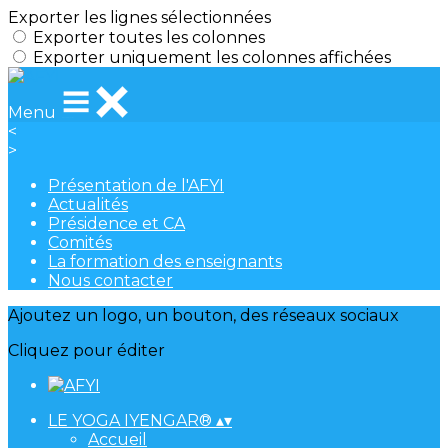
Exporter les lignes sélectionnées
Exporter toutes les colonnes
Exporter uniquement les colonnes affichées
Menu
<
>
Présentation de l'AFYI
Actualités
Présidence et CA
Comités
La formation des enseignants
Nous contacter
Ajoutez un logo, un bouton, des réseaux sociaux
Cliquez pour éditer
LE YOGA IYENGAR®
▴
▾
Accueil