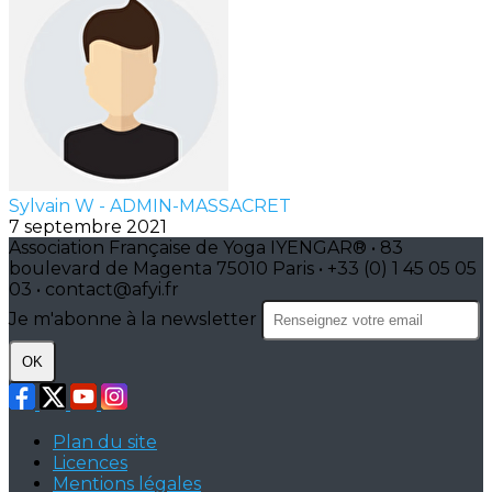
Sylvain W - ADMIN-MASSACRET
7 septembre 2021
Association Française de Yoga IYENGAR® • 83
boulevard de Magenta 75010 Paris • +33 (0) 1 45 05 05
03 • contact@afyi.fr
Je m'abonne à la newsletter
OK
Plan du site
Licences
Mentions légales