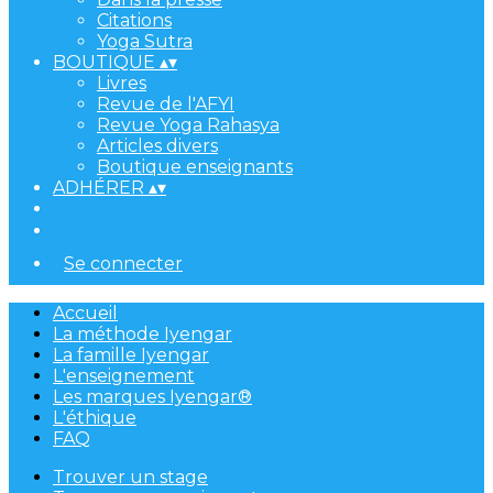
Citations
Yoga Sutra
BOUTIQUE
▴
▾
Livres
Revue de l'AFYI
Revue Yoga Rahasya
Articles divers
Boutique enseignants
ADHÉRER
▴
▾
Se connecter
Accueil
La méthode Iyengar
La famille Iyengar
L'enseignement
Les marques Iyengar®
L'éthique
FAQ
Trouver un stage