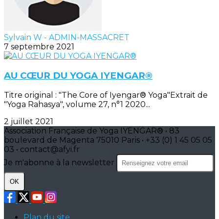
Sylvain W - ADMIN-MASSACRET
7 septembre 2021
AU CŒUR DU YOGA IYENGAR®
Titre original : "The Core of Iyengar® Yoga"Extrait de
"Yoga Rahasya", volume 27, n°1 2020...
2 juillet 2021
Association Française de Yoga IYENGAR® • 83
boulevard de Magenta 75010 Paris • +33 (0) 1 45 05 05
03 • contact@afyi.fr
Je m'abonne à la newsletter
OK
Plan du site