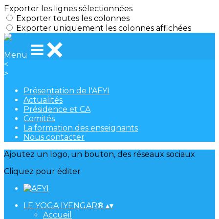
Exporter les lignes sélectionnées
Exporter toutes les colonnes
Exporter uniquement les colonnes affichées
Menu
<
>
Présentation de l'AFYI
Actualités
Présidence et CA
Comités
La formation des enseignants
Nous contacter
Ajoutez un logo, un bouton, des réseaux sociaux
Cliquez pour éditer
LE YOGA IYENGAR®
▴
▾
Accueil