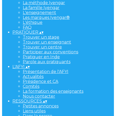
La méthode Iyengar
La famille Iyengar
L'enseignement
Les marques Iyengar®
L'éthique
FAQ
PRATIQUER
▴
▾
Trouver un stage
Trouver un enseignant
Trouver un centre
Participer aux conventions
Pratiquer en Inde
Parole aux pratiquants
L'AFYI
▴
▾
Présentation de l'AFYI
Actualités
Présidence et CA
Comités
La formation des enseignants
Nous contacter
RESSOURCES
▴
▾
Petites annonces
Liens utiles
Dans la presse