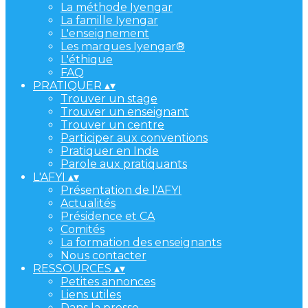
La méthode Iyengar
La famille Iyengar
L'enseignement
Les marques Iyengar®
L'éthique
FAQ
PRATIQUER
▴
▾
Trouver un stage
Trouver un enseignant
Trouver un centre
Participer aux conventions
Pratiquer en Inde
Parole aux pratiquants
L'AFYI
▴
▾
Présentation de l'AFYI
Actualités
Présidence et CA
Comités
La formation des enseignants
Nous contacter
RESSOURCES
▴
▾
Petites annonces
Liens utiles
Dans la presse