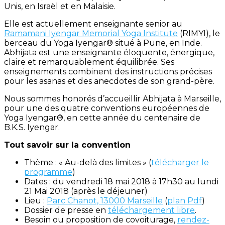
Unis, en Israël et en Malaisie.
Elle est actuellement enseignante senior au
Ramamani Iyengar Memorial Yoga Institute
(RIMYI), le
berceau du Yoga Iyengar® situé à Pune, en Inde.
Abhijata est une enseignante éloquente, énergique,
claire et remarquablement équilibrée. Ses
enseignements combinent des instructions précises
pour les asanas et des anecdotes de son grand-père.
Nous sommes honorés d’accueillir Abhijata à Marseille,
pour une des quatre conventions européennes de
Yoga Iyengar®, en cette année du centenaire de
B.K.S. Iyengar.
Tout savoir sur la convention
Thème : « Au-delà des limites » (
télécharger le
programme
)
Dates : du vendredi 18 mai 2018 à 17h30 au lundi
21 Mai 2018 (après le déjeuner)
Lieu :
Parc Chanot, 13000 Marseille
(
plan Pdf
)
Dossier de presse en
téléchargement libre
.
Besoin ou proposition de covoiturage,
rendez-