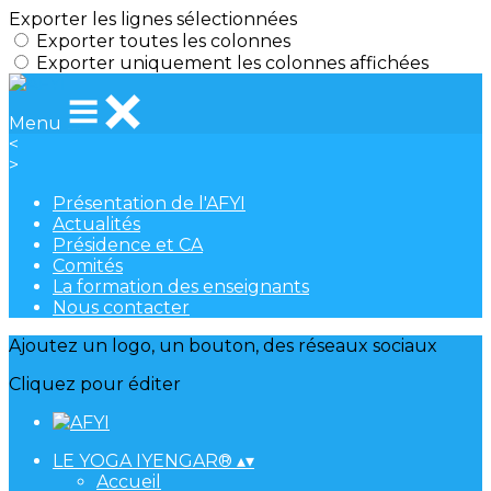
Exporter les lignes sélectionnées
Exporter toutes les colonnes
Exporter uniquement les colonnes affichées
Menu
<
>
Présentation de l'AFYI
Actualités
Présidence et CA
Comités
La formation des enseignants
Nous contacter
Ajoutez un logo, un bouton, des réseaux sociaux
Cliquez pour éditer
LE YOGA IYENGAR®
▴
▾
Accueil