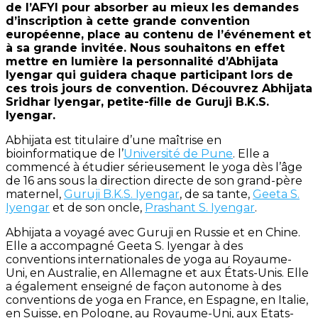
de l’AFYI pour absorber au mieux les demandes
d’inscription à cette grande convention
européenne, place au contenu de l’événement et
à sa grande invitée. Nous souhaitons en effet
mettre en lumière la personnalité d’Abhijata
Iyengar qui guidera chaque participant lors de
ces trois jours de convention. Découvrez Abhijata
Sridhar Iyengar, petite-fille de Guruji B.K.S.
Iyengar.
Abhijata est titulaire d’une maîtrise en
bioinformatique de l’
Université de Pune
. Elle a
commencé à étudier sérieusement le yoga dès l’âge
de 16 ans sous la direction directe de son grand-père
maternel,
Guruji B.K.S. Iyengar
, de sa tante,
Geeta S.
Iyengar
et de son oncle,
Prashant S. Iyengar
.
Abhijata a voyagé avec Guruji en Russie et en Chine.
Elle a accompagné Geeta S. Iyengar à des
conventions internationales de yoga au Royaume-
Uni, en Australie, en Allemagne et aux États-Unis. Elle
a également enseigné de façon autonome à des
conventions de yoga en France, en Espagne, en Italie,
en Suisse, en Pologne, au Royaume-Uni, aux Etats-