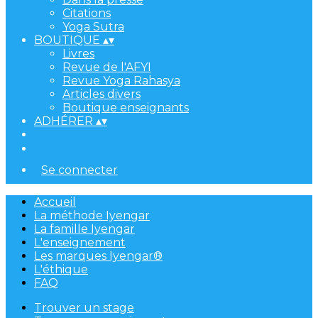
Citations
Yoga Sutra
BOUTIQUE
▴
▾
Livres
Revue de l'AFYI
Revue Yoga Rahasya
Articles divers
Boutique enseignants
ADHÉRER
▴
▾
Se connecter
Accueil
La méthode Iyengar
La famille Iyengar
L'enseignement
Les marques Iyengar®
L'éthique
FAQ
Trouver un stage