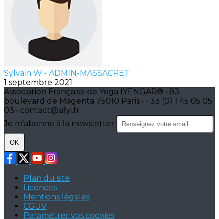
Sylvain W - ADMIN-MASSACRET
1 septembre 2021
Association Française de Yoga IYENGAR® • 83
boulevard de Magenta 75010 Paris • +33 (0) 1 45 05 05
03 • contact@afyi.fr
Je m'abonne à la newsletter
OK
Plan du site
Licences
Mentions légales
CGUV
Paramétrer vos cookies