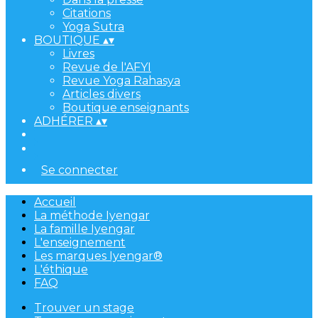
Citations
Yoga Sutra
BOUTIQUE
▴
▾
Livres
Revue de l'AFYI
Revue Yoga Rahasya
Articles divers
Boutique enseignants
ADHÉRER
▴
▾
Se connecter
Accueil
La méthode Iyengar
La famille Iyengar
L'enseignement
Les marques Iyengar®
L'éthique
FAQ
Trouver un stage