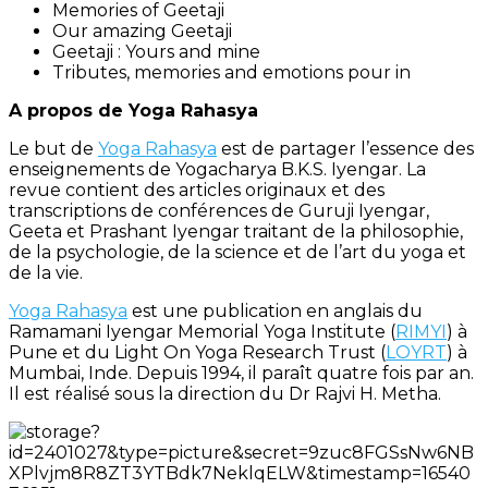
Memories of Geetaji
Our amazing Geetaji
Geetaji : Yours and mine
Tributes, memories and emotions pour in
A propos de Yoga Rahasya
Le but de
Yoga Rahasya
est de partager l’essence des
enseignements de Yogacharya B.K.S. Iyengar. La
revue contient des articles originaux et des
transcriptions de conférences de Guruji Iyengar,
Geeta et Prashant Iyengar traitant de la philosophie,
de la psychologie, de la science et de l’art du yoga et
de la vie.
Yoga Rahasya
est une publication en anglais du
Ramamani Iyengar Memorial Yoga Institute (
RIMYI
) à
Pune et du Light On Yoga Research Trust (
LOYRT
) à
Mumbai, Inde. Depuis 1994, il paraît quatre fois par an.
Il est réalisé sous la direction du Dr Rajvi H. Metha.