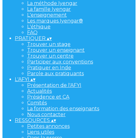
La méthode Iyengar
La famille Iyengar
L'enseignement
Les marques Iyengar®
L'éthique
FAQ
PRATIQUER
▴
▾
Trouver un stage
Trouver un enseignant
Trouver un centre
Participer aux conventions
Pratiquer en Inde
Parole aux pratiquants
L'AFYI
▴
▾
Présentation de l'AFYI
Actualités
Présidence et CA
Comités
La formation des enseignants
Nous contacter
RESSOURCES
▴
▾
Petites annonces
Liens utiles
Dans la presse