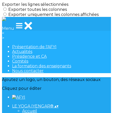
Exporter les lignes sélectionnées
Exporter toutes les colonnes
Exporter uniquement les colonnes affichées
Menu
<
>
Présentation de l'AFYI
Actualités
Présidence et CA
Comités
La formation des enseignants
Nous contacter
Ajoutez un logo, un bouton, des réseaux sociaux
Cliquez pour éditer
LE YOGA IYENGAR®
▴
▾
Accueil