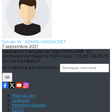
Sylvain W - ADMIN-MASSACRET
7 septembre 2021
Association Française de Yoga IYENGAR® • 83
boulevard de Magenta 75010 Paris • +33 (0) 1 45 05 05
03 • contact@afyi.fr
Je m'abonne à la newsletter
OK
Plan du site
Licences
Mentions légales
CGUV