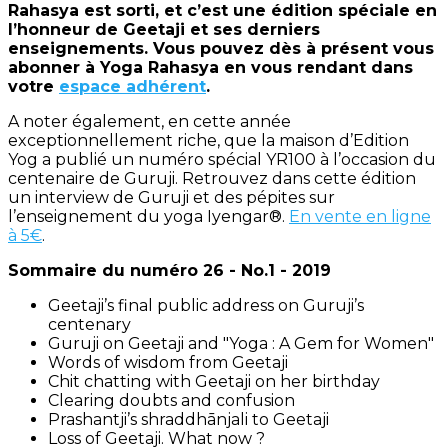
Rahasya est sorti, et c’est une édition spéciale en
l’honneur de Geetaji et ses derniers
enseignements. Vous pouvez dès à présent vous
abonner à Yoga Rahasya en vous rendant dans
votre
espace adhérent
.
A noter également, en cette année
exceptionnellement riche, que la maison d’Edition
Yog a publié un numéro spécial YR100 à l’occasion du
centenaire de Guruji. Retrouvez dans cette édition
un interview de Guruji et des pépites sur
l’enseignement du yoga Iyengar®.
En vente en ligne
à 5€
.
Sommaire du numéro 26 - No.1 - 2019
Geetaji’s final public address on Guruji’s
centenary
Guruji on Geetaji and "Yoga : A Gem for Women"
Words of wisdom from Geetaji
Chit chatting with Geetaji on her birthday
Clearing doubts and confusion
Prashantji’s shraddhānjali to Geetaji
Loss of Geetaji. What now ?