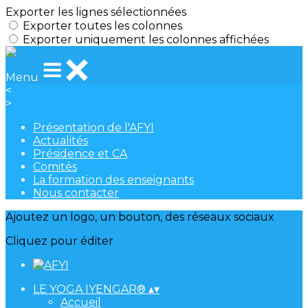
Exporter les lignes sélectionnées
Exporter toutes les colonnes
Exporter uniquement les colonnes affichées
Menu
<
>
Présentation de l'AFYI
Actualités
Présidence et CA
Comités
La formation des enseignants
Nous contacter
Ajoutez un logo, un bouton, des réseaux sociaux
Cliquez pour éditer
LE YOGA IYENGAR®
▴
▾
Accueil