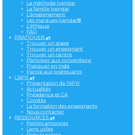
La méthode Iyengar
La famille Iyengar
L'enseignement
Les marques Iyengar®
L'éthique
FAQ
PRATIQUER
▴
▾
Trouver un stage
Trouver un enseignant
Trouver un centre
Participer aux conventions
Pratiquer en Inde
Parole aux pratiquants
L'AFYI
▴
▾
Présentation de l'AFYI
Actualités
Présidence et CA
Comités
La formation des enseignants
Nous contacter
RESSOURCES
▴
▾
Petites annonces
Liens utiles
Dans la presse