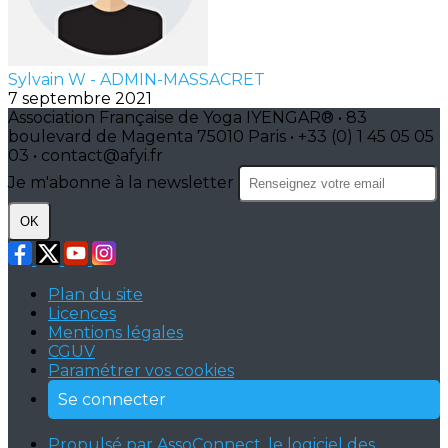
Sylvain W - ADMIN-MASSACRET
7 septembre 2021
Association Française de Yoga IYENGAR® • 83
boulevard de Magenta 75010 Paris • +33 (0) 1 45 05 05
03 • contact@afyi.fr
Je m'abonne à la newsletter
OK
Plan du site
Licences
Mentions légales
CGUV
Paramétrer vos cookies
Se connecter
Propulsé par AssoConnect, le logiciel des