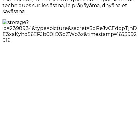
techniques sur les āsana, le prāṇāyāma, dhyāna et
śavāsana.