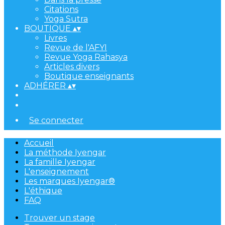
Citations
Yoga Sutra
BOUTIQUE
▴
▾
Livres
Revue de l'AFYI
Revue Yoga Rahasya
Articles divers
Boutique enseignants
ADHÉRER
▴
▾
Se connecter
Accueil
La méthode Iyengar
La famille Iyengar
L'enseignement
Les marques Iyengar®
L'éthique
FAQ
Trouver un stage