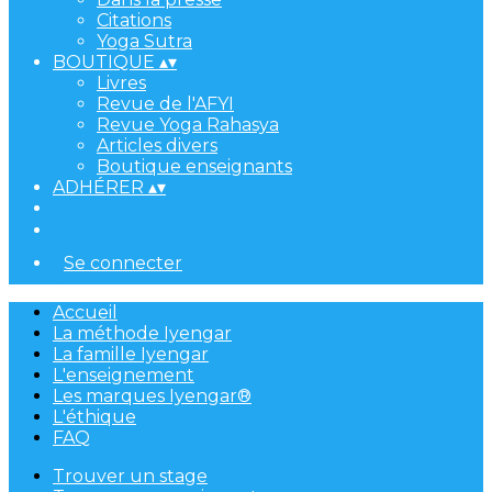
Citations
Yoga Sutra
BOUTIQUE
▴
▾
Livres
Revue de l'AFYI
Revue Yoga Rahasya
Articles divers
Boutique enseignants
ADHÉRER
▴
▾
Se connecter
Accueil
La méthode Iyengar
La famille Iyengar
L'enseignement
Les marques Iyengar®
L'éthique
FAQ
Trouver un stage