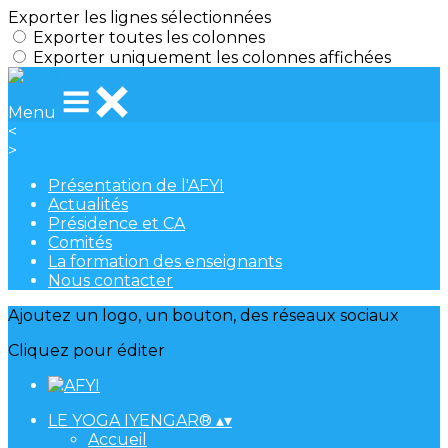
Exporter les lignes sélectionnées
Exporter toutes les colonnes
Exporter uniquement les colonnes affichées
Menu
<
>
Présentation de l'AFYI
Actualités
Présidence et CA
Comités
La formation des enseignants
Nous contacter
Ajoutez un logo, un bouton, des réseaux sociaux
Cliquez pour éditer
LE YOGA IYENGAR®
▴
▾
Accueil