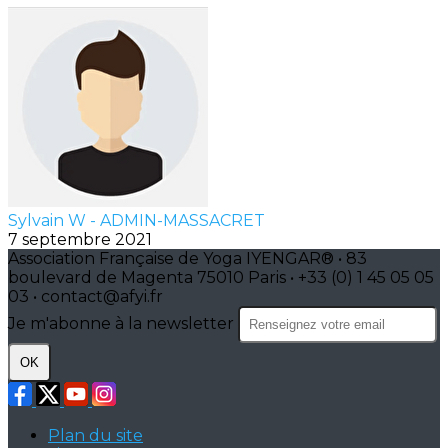
Sylvain W - ADMIN-MASSACRET
7 septembre 2021
Association Française de Yoga IYENGAR® • 83
boulevard de Magenta 75010 Paris • +33 (0) 1 45 05 05
03 • contact@afyi.fr
Je m'abonne à la newsletter
OK
Plan du site