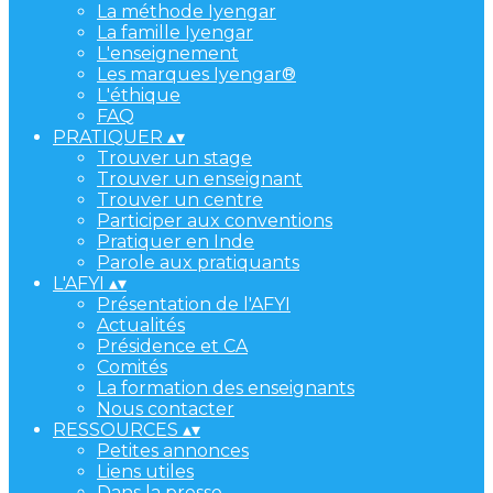
La méthode Iyengar
La famille Iyengar
L'enseignement
Les marques Iyengar®
L'éthique
FAQ
PRATIQUER
▴
▾
Trouver un stage
Trouver un enseignant
Trouver un centre
Participer aux conventions
Pratiquer en Inde
Parole aux pratiquants
L'AFYI
▴
▾
Présentation de l'AFYI
Actualités
Présidence et CA
Comités
La formation des enseignants
Nous contacter
RESSOURCES
▴
▾
Petites annonces
Liens utiles
Dans la presse