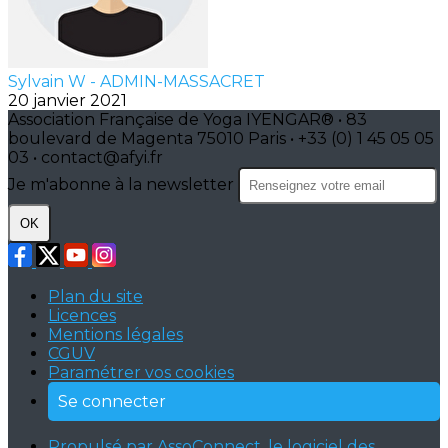
Sylvain W - ADMIN-MASSACRET
20 janvier 2021
Association Française de Yoga IYENGAR® • 83
boulevard de Magenta 75010 Paris • +33 (0) 1 45 05 05
03 • contact@afyi.fr
Je m'abonne à la newsletter
OK
Plan du site
Licences
Mentions légales
CGUV
Paramétrer vos cookies
Se connecter
Propulsé par AssoConnect, le logiciel des