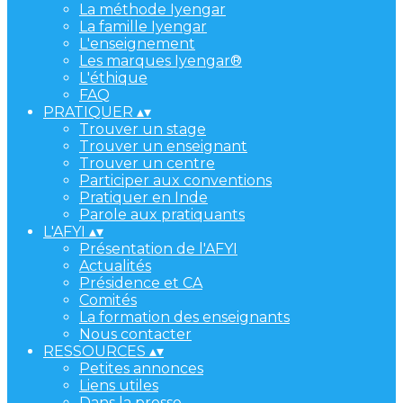
La méthode Iyengar
La famille Iyengar
L'enseignement
Les marques Iyengar®
L'éthique
FAQ
PRATIQUER
▴
▾
Trouver un stage
Trouver un enseignant
Trouver un centre
Participer aux conventions
Pratiquer en Inde
Parole aux pratiquants
L'AFYI
▴
▾
Présentation de l'AFYI
Actualités
Présidence et CA
Comités
La formation des enseignants
Nous contacter
RESSOURCES
▴
▾
Petites annonces
Liens utiles
Dans la presse