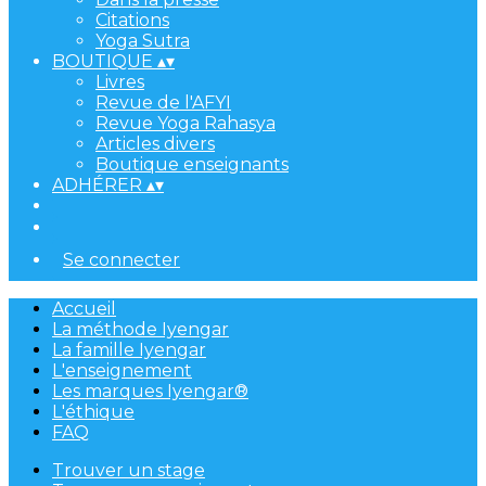
Citations
Yoga Sutra
BOUTIQUE
▴
▾
Livres
Revue de l'AFYI
Revue Yoga Rahasya
Articles divers
Boutique enseignants
ADHÉRER
▴
▾
Se connecter
Accueil
La méthode Iyengar
La famille Iyengar
L'enseignement
Les marques Iyengar®
L'éthique
FAQ
Trouver un stage