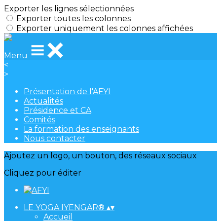
Exporter les lignes sélectionnées
Exporter toutes les colonnes
Exporter uniquement les colonnes affichées
Menu
<
>
Présentation de l'AFYI
Actualités
Présidence et CA
Comités
La formation des enseignants
Nous contacter
Ajoutez un logo, un bouton, des réseaux sociaux
Cliquez pour éditer
LE YOGA IYENGAR®
▴
▾
Accueil