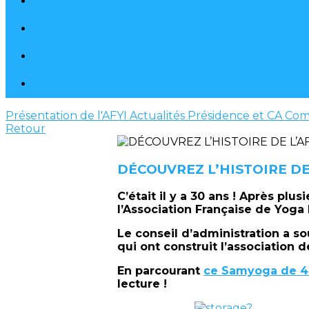
Présentation de l'AFYI
Actualités
Présidence et CA
Com
Retour
DÉCOUVREZ L’HISTOIRE D
C’était il y a 30 ans ! Après plu
l’Association Française de Yoga
Le conseil d’administration a 
qui ont construit l’association d
En parcourant
ce Samyoga de 4
lecture !