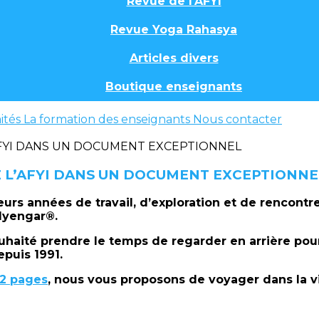
Revue de l'AFYI
Revue Yoga Rahasya
Articles divers
Boutique enseignants
ités
La formation des enseignants
Nous contacter
E L’AFYI DANS UN DOCUMENT EXCEPTIONNE
sieurs années de travail, d’exploration et de rencontre
 Iyengar®.
souhaité prendre le temps de regarder en arrière p
epuis 1991.
2 pages
, nous vous proposons de voyager dans la vi