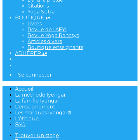
Citations
Yoga Sutra
BOUTIQUE
▴
▾
Livres
Revue de l'AFYI
Revue Yoga Rahasya
Articles divers
Boutique enseignants
ADHÉRER
▴
▾
Se connecter
Accueil
La méthode Iyengar
La famille Iyengar
L'enseignement
Les marques Iyengar®
L'éthique
FAQ
Trouver un stage