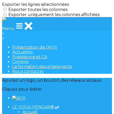
Exporter les lignes sélectionnées
Exporter toutes les colonnes
Exporter uniquement les colonnes affichées
Menu
<
>
Présentation de l'AFYI
Actualités
Présidence et CA
Comités
La formation des enseignants
Nous contacter
Ajoutez un logo, un bouton, des réseaux sociaux
Cliquez pour éditer
LE YOGA IYENGAR®
▴
▾
Accueil