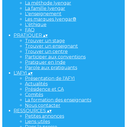
La méthode Iyengar
La famille Iyengar
L'enseignement
Les marques Iyengar®
L'éthique
FAQ
PRATIQUER
▴
▾
Trouver un stage
Trouver un enseignant
Trouver un centre
Participer aux conventions
Pratiquer en Inde
Parole aux pratiquants
L'AFYI
▴
▾
Présentation de l'AFYI
Actualités
Présidence et CA
Comités
La formation des enseignants
Nous contacter
RESSOURCES
▴
▾
Petites annonces
Liens utiles
Dans la presse