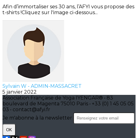
Afin d’immortaliser ses 30 ans, l’AFYI vous propose des
t-shirts !Cliquez sur l'image ci-dessous...
Sylvain W - ADMIN-MASSACRET
5 janvier 2022
Association Française de Yoga IYENGAR® • 83
boulevard de Magenta 75010 Paris • +33 (0) 1 45 05 05
03 • contact@afyi.fr
Je m'abonne à la newsletter
OK