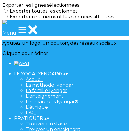
Exporter les lignes sélectionnées
Exporter toutes les colonnes
Exporter uniquement les colonnes affichées
Menu
Ajoutez un logo, un bouton, des réseaux sociaux
Cliquez pour éditer
LE YOGA IYENGAR®
▴
▾
Accueil
La méthode Iyengar
La famille Iyengar
L'enseignement
Les marques Iyengar®
L'éthique
FAQ
PRATIQUER
▴
▾
Trouver un stage
Trouver un enseignant