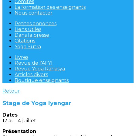
Comités
La formation des enseignants
Nous contacter
Petites annonces
Liens utiles
Dans la presse
Citations
Yoga Sutra
Livres
Revue de l'AFYI
Revue Yoga Rahasya
Articles divers
Boutique enseignants
Retour
Stage de Yoga Iyengar
Dates
12 au 14 juillet
Présentation