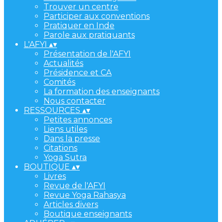
Trouver un centre
Participer aux conventions
Pratiquer en Inde
Parole aux pratiquants
L'AFYI
▴
▾
Présentation de l'AFYI
Actualités
Présidence et CA
Comités
La formation des enseignants
Nous contacter
RESSOURCES
▴
▾
Petites annonces
Liens utiles
Dans la presse
Citations
Yoga Sutra
BOUTIQUE
▴
▾
Livres
Revue de l'AFYI
Revue Yoga Rahasya
Articles divers
Boutique enseignants