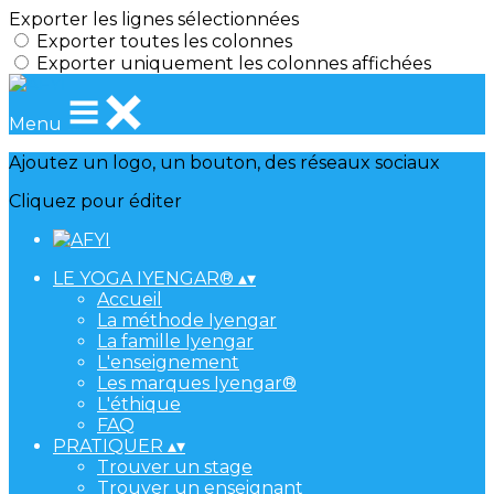
Exporter les lignes sélectionnées
Exporter toutes les colonnes
Exporter uniquement les colonnes affichées
Menu
Ajoutez un logo, un bouton, des réseaux sociaux
Cliquez pour éditer
LE YOGA IYENGAR®
▴
▾
Accueil
La méthode Iyengar
La famille Iyengar
L'enseignement
Les marques Iyengar®
L'éthique
FAQ
PRATIQUER
▴
▾
Trouver un stage
Trouver un enseignant