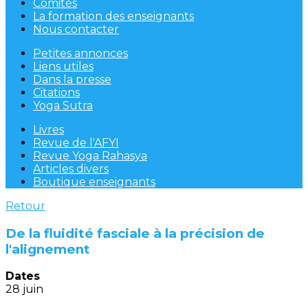
Comités
La formation des enseignants
Nous contacter
Petites annonces
Liens utiles
Dans la presse
Citations
Yoga Sutra
Livres
Revue de l'AFYI
Revue Yoga Rahasya
Articles divers
Boutique enseignants
Retour
De la fluidité fasciale à la précision de
l'alignement
Dates
28 juin