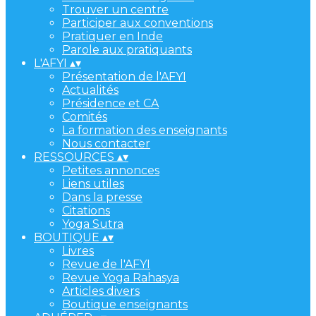
Trouver un centre
Participer aux conventions
Pratiquer en Inde
Parole aux pratiquants
L'AFYI
▴
▾
Présentation de l'AFYI
Actualités
Présidence et CA
Comités
La formation des enseignants
Nous contacter
RESSOURCES
▴
▾
Petites annonces
Liens utiles
Dans la presse
Citations
Yoga Sutra
BOUTIQUE
▴
▾
Livres
Revue de l'AFYI
Revue Yoga Rahasya
Articles divers
Boutique enseignants