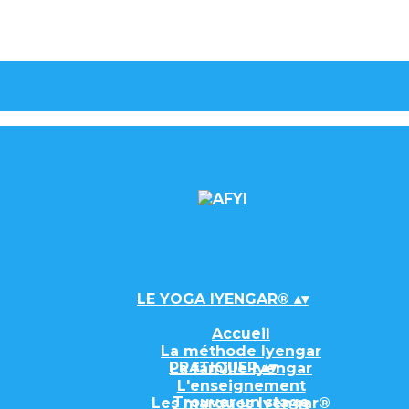
LE YOGA IYENGAR®
▴
▾
Accueil
La méthode Iyengar
PRATIQUER
▴
▾
La famille Iyengar
L'enseignement
Trouver un stage
Les marques Iyengar®