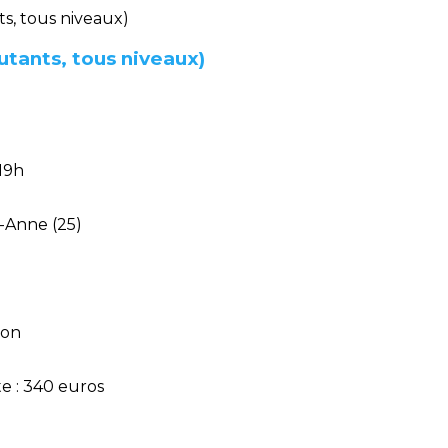
tants, tous niveaux)
-19h
t-Anne (25)
çon
 : 340 euros