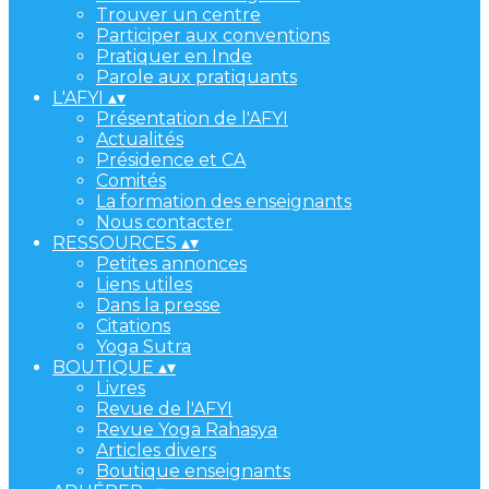
Trouver un centre
Participer aux conventions
Pratiquer en Inde
Parole aux pratiquants
L'AFYI
▴
▾
Présentation de l'AFYI
Actualités
Présidence et CA
Comités
La formation des enseignants
Nous contacter
RESSOURCES
▴
▾
Petites annonces
Liens utiles
Dans la presse
Citations
Yoga Sutra
BOUTIQUE
▴
▾
Livres
Revue de l'AFYI
Revue Yoga Rahasya
Articles divers
Boutique enseignants