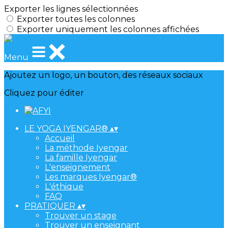
Exporter les lignes sélectionnées
Exporter toutes les colonnes
Exporter uniquement les colonnes affichées
Menu
Ajoutez un logo, un bouton, des réseaux sociaux
Cliquez pour éditer
LE YOGA IYENGAR®
▴
▾
Accueil
La méthode Iyengar
La famille Iyengar
L'enseignement
Les marques Iyengar®
L'éthique
FAQ
PRATIQUER
▴
▾
Trouver un stage
Trouver un enseignant