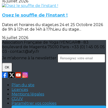
16 juillet 2026
Osez le souffle de l'instant !
Dates et horaires du stageLes 24 et 25 Octobre 2026
de 9h à 12h et de 14h à 17hLieu du stage...
16 juillet 2026
Association Française de Yoga IYENGAR® • 83
boulevard de Magenta 75010 Paris • +33 (0) 1 45 05 05
03 • contact@afyi.fr
Je m'abonne à la newsletter
OK
Plan du site
Licences
Mentions légales
CGUV
Paramétrer vos cookies