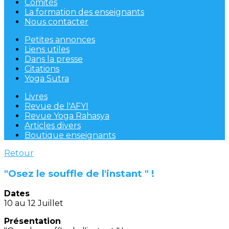
Comités
La formation des enseignants
Nous contacter
Petites annonces
Liens utiles
Dans la presse
Citations
Yoga Sutra
Livres
Revue de l'AFYI
Revue Yoga Rahasya
Articles divers
Boutique enseignants
Retour
"Osez le souffle de l'instant " !
Dates
10 au 12 Juillet
Présentation