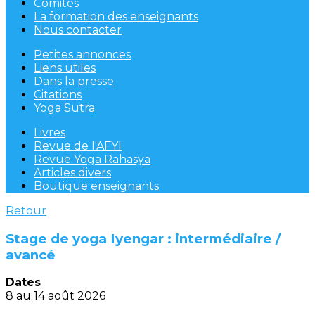
Comités
La formation des enseignants
Nous contacter
Petites annonces
Liens utiles
Dans la presse
Citations
Yoga Sutra
Livres
Revue de l'AFYI
Revue Yoga Rahasya
Articles divers
Boutique enseignants
Retour
Stage de yoga Iyengar : intermédiaire /
avancé
Dates
8 au 14 août 2026