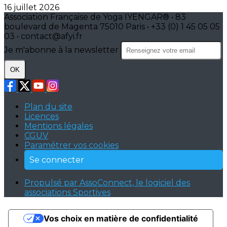
16 juillet 2026
Association Française de Yoga IYENGAR® • 83
boulevard de Magenta 75010 Paris • +33 (0) 1 45 05 05
03 • contact@afyi.fr
Je m'abonne à la newsletter
OK
Plan du site
Licences
Mentions légales
CGUV
Paramétrer vos cookies
Se connecter
Propulsé par AssoConnect, le logiciel des
associations Sportives
Vos choix en matière de confidentialité