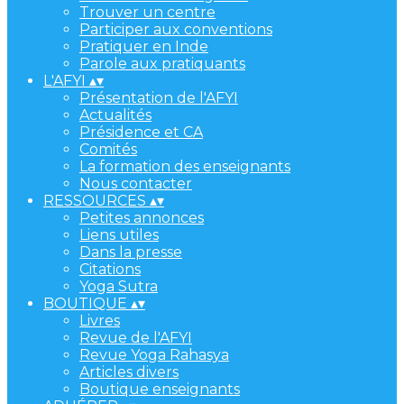
Trouver un centre
Participer aux conventions
Pratiquer en Inde
Parole aux pratiquants
L'AFYI
▴
▾
Présentation de l'AFYI
Actualités
Présidence et CA
Comités
La formation des enseignants
Nous contacter
RESSOURCES
▴
▾
Petites annonces
Liens utiles
Dans la presse
Citations
Yoga Sutra
BOUTIQUE
▴
▾
Livres
Revue de l'AFYI
Revue Yoga Rahasya
Articles divers
Boutique enseignants