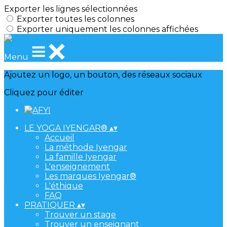
Exporter les lignes sélectionnées
Exporter toutes les colonnes
Exporter uniquement les colonnes affichées
Menu
Ajoutez un logo, un bouton, des réseaux sociaux
Cliquez pour éditer
LE YOGA IYENGAR®
▴
▾
Accueil
La méthode Iyengar
La famille Iyengar
L'enseignement
Les marques Iyengar®
L'éthique
FAQ
PRATIQUER
▴
▾
Trouver un stage
Trouver un enseignant