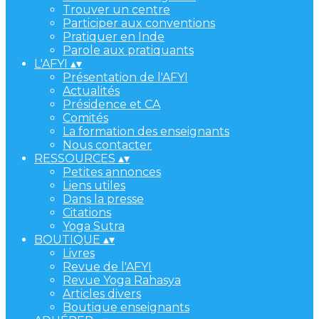
Trouver un centre
Participer aux conventions
Pratiquer en Inde
Parole aux pratiquants
L'AFYI
▴
▾
Présentation de l'AFYI
Actualités
Présidence et CA
Comités
La formation des enseignants
Nous contacter
RESSOURCES
▴
▾
Petites annonces
Liens utiles
Dans la presse
Citations
Yoga Sutra
BOUTIQUE
▴
▾
Livres
Revue de l'AFYI
Revue Yoga Rahasya
Articles divers
Boutique enseignants