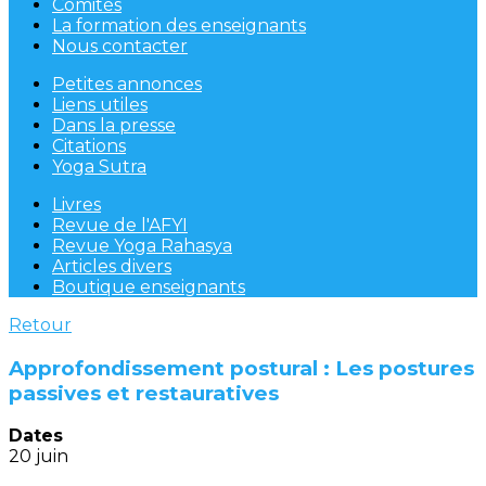
Comités
La formation des enseignants
Nous contacter
Petites annonces
Liens utiles
Dans la presse
Citations
Yoga Sutra
Livres
Revue de l'AFYI
Revue Yoga Rahasya
Articles divers
Boutique enseignants
Retour
Approfondissement postural : Les postures
passives et restauratives
Dates
20 juin