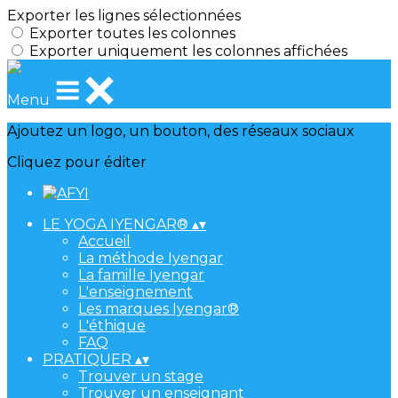
Exporter les lignes sélectionnées
Exporter toutes les colonnes
Exporter uniquement les colonnes affichées
Menu
Ajoutez un logo, un bouton, des réseaux sociaux
Cliquez pour éditer
LE YOGA IYENGAR®
▴
▾
Accueil
La méthode Iyengar
La famille Iyengar
L'enseignement
Les marques Iyengar®
L'éthique
FAQ
PRATIQUER
▴
▾
Trouver un stage
Trouver un enseignant