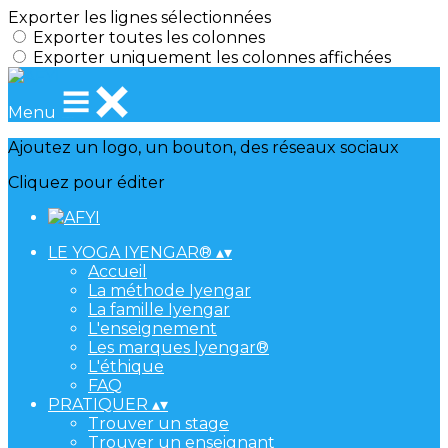
Exporter les lignes sélectionnées
Exporter toutes les colonnes
Exporter uniquement les colonnes affichées
Menu
Ajoutez un logo, un bouton, des réseaux sociaux
Cliquez pour éditer
LE YOGA IYENGAR®
▴
▾
Accueil
La méthode Iyengar
La famille Iyengar
L'enseignement
Les marques Iyengar®
L'éthique
FAQ
PRATIQUER
▴
▾
Trouver un stage
Trouver un enseignant