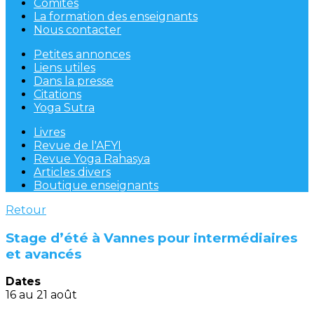
Comités
La formation des enseignants
Nous contacter
Petites annonces
Liens utiles
Dans la presse
Citations
Yoga Sutra
Livres
Revue de l'AFYI
Revue Yoga Rahasya
Articles divers
Boutique enseignants
Retour
Stage d’été à Vannes pour intermédiaires
et avancés
Dates
16 au 21 août