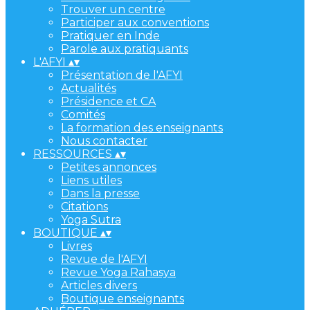
Trouver un centre
Participer aux conventions
Pratiquer en Inde
Parole aux pratiquants
L'AFYI
▴
▾
Présentation de l'AFYI
Actualités
Présidence et CA
Comités
La formation des enseignants
Nous contacter
RESSOURCES
▴
▾
Petites annonces
Liens utiles
Dans la presse
Citations
Yoga Sutra
BOUTIQUE
▴
▾
Livres
Revue de l'AFYI
Revue Yoga Rahasya
Articles divers
Boutique enseignants