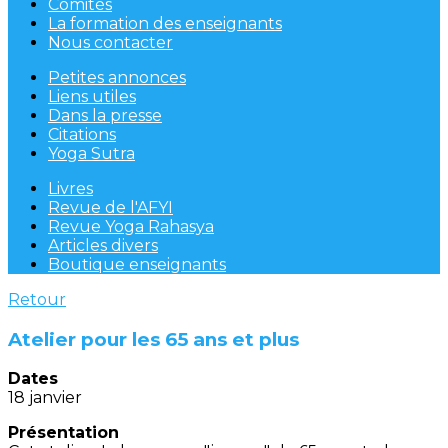
Comités
La formation des enseignants
Nous contacter
Petites annonces
Liens utiles
Dans la presse
Citations
Yoga Sutra
Livres
Revue de l'AFYI
Revue Yoga Rahasya
Articles divers
Boutique enseignants
Retour
Atelier pour les 65 ans et plus
Dates
18 janvier
Présentation