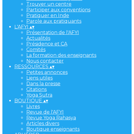
Trouver un centre
Participer aux conventions
Pratiquer en Inde
Parole aux pratiquants
L'AFYI
▴
▾
Présentation de l'AFYI
Actualités
Présidence et CA
Comités
La formation des enseignants
Nous contacter
RESSOURCES
▴
▾
Petites annonces
Liens utiles
Dans la presse
Citations
Yoga Sutra
BOUTIQUE
▴
▾
Livres
Revue de l'AFYI
Revue Yoga Rahasya
Articles divers
Boutique enseignants