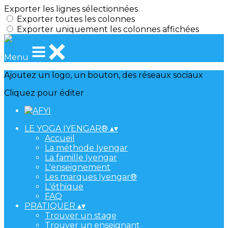
Exporter les lignes sélectionnées
Exporter toutes les colonnes
Exporter uniquement les colonnes affichées
Menu
Ajoutez un logo, un bouton, des réseaux sociaux
Cliquez pour éditer
LE YOGA IYENGAR®
▴
▾
Accueil
La méthode Iyengar
La famille Iyengar
L'enseignement
Les marques Iyengar®
L'éthique
FAQ
PRATIQUER
▴
▾
Trouver un stage
Trouver un enseignant