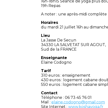
16h-18h15 Séance de yoga plus do
19h Repas
A noter : une après-midi complète 
Horaires
du mardi 21 juillet 16h au dimanche 
Lieu
La Jasse De Secun
34330 LA SALVETAT SUR AGOUT,
Sud de la FRANCE
Enseignante
Elaine Codogno
Tarif
310 euros : enseignement
430 euros : logement cabane doubl
550 euros : logement cabane simpl
Contact
Téléphone : 06 73 45 76 01
Mail :
elaine.codogno@gmail.com
Site Internet :
www.koshayoga.fr