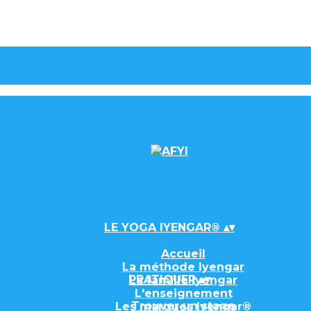
LE YOGA IYENGAR®
▴
▾
Accueil
La méthode Iyengar
PRATIQUER
▴
▾
La famille Iyengar
L'enseignement
Trouver un stage
Les marques Iyengar®