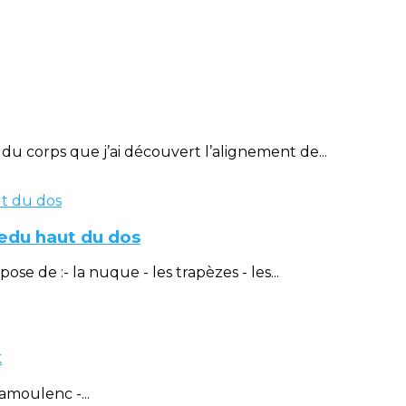
u corps que j’ai découvert l’alignement de...
éedu haut du dos
 de :- la nuque - les trapèzes - les...
k
amoulenc -...