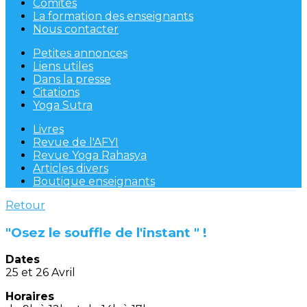
Comités
La formation des enseignants
Nous contacter
Petites annonces
Liens utiles
Dans la presse
Citations
Yoga Sutra
Livres
Revue de l'AFYI
Revue Yoga Rahasya
Articles divers
Boutique enseignants
Retour
"Osez le souffle de l'instant " !
Dates
25 et 26 Avril
Horaires