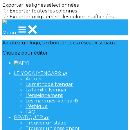
Exporter les lignes sélectionnées
Exporter toutes les colonnes
Exporter uniquement les colonnes affichées
Menu
Ajoutez un logo, un bouton, des réseaux sociaux
Cliquez pour éditer
LE YOGA IYENGAR®
▴
▾
Accueil
La méthode Iyengar
La famille Iyengar
L'enseignement
Les marques Iyengar®
L'éthique
FAQ
PRATIQUER
▴
▾
Trouver un stage
Trouver un enseignant