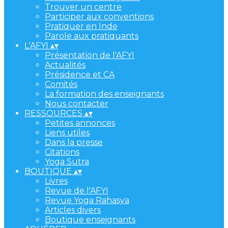
Trouver un centre
Participer aux conventions
Pratiquer en Inde
Parole aux pratiquants
L'AFYI
▴
▾
Présentation de l'AFYI
Actualités
Présidence et CA
Comités
La formation des enseignants
Nous contacter
RESSOURCES
▴
▾
Petites annonces
Liens utiles
Dans la presse
Citations
Yoga Sutra
BOUTIQUE
▴
▾
Livres
Revue de l'AFYI
Revue Yoga Rahasya
Articles divers
Boutique enseignants