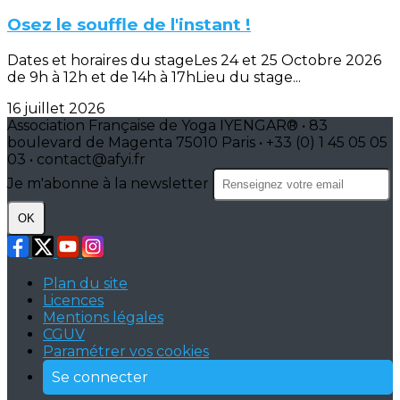
Osez le souffle de l'instant !
Dates et horaires du stageLes 24 et 25 Octobre 2026
de 9h à 12h et de 14h à 17hLieu du stage...
16 juillet 2026
Association Française de Yoga IYENGAR® • 83
boulevard de Magenta 75010 Paris • +33 (0) 1 45 05 05
03 • contact@afyi.fr
Je m'abonne à la newsletter
OK
Plan du site
Licences
Mentions légales
CGUV
Paramétrer vos cookies
Se connecter