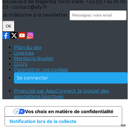
boulevard de Magenta 75010 Paris • +33 (0) 1 45 05 05
03 • contact@afyi.fr
Je m'abonne à la newsletter
OK
Plan du site
Licences
Mentions légales
CGUV
Paramétrer vos cookies
Se connecter
Propulsé par AssoConnect, le logiciel des
associations Sportives
Vos choix en matière de confidentialité
Notification lors de la collecte