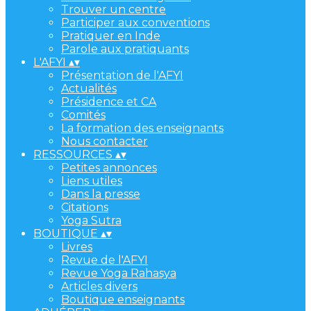
Trouver un centre
Participer aux conventions
Pratiquer en Inde
Parole aux pratiquants
L'AFYI
▴
▾
Présentation de l'AFYI
Actualités
Présidence et CA
Comités
La formation des enseignants
Nous contacter
RESSOURCES
▴
▾
Petites annonces
Liens utiles
Dans la presse
Citations
Yoga Sutra
BOUTIQUE
▴
▾
Livres
Revue de l'AFYI
Revue Yoga Rahasya
Articles divers
Boutique enseignants