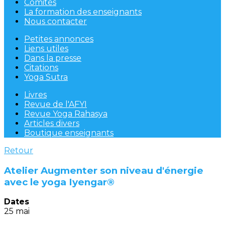
Comités
La formation des enseignants
Nous contacter
Petites annonces
Liens utiles
Dans la presse
Citations
Yoga Sutra
Livres
Revue de l'AFYI
Revue Yoga Rahasya
Articles divers
Boutique enseignants
Retour
Atelier Augmenter son niveau d'énergie
avec le yoga Iyengar®
Dates
25 mai