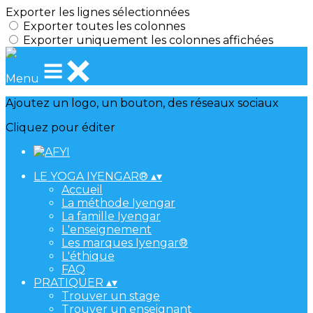
Exporter les lignes sélectionnées
Exporter toutes les colonnes
Exporter uniquement les colonnes affichées
Menu
Ajoutez un logo, un bouton, des réseaux sociaux
Cliquez pour éditer
LE YOGA IYENGAR®
▴
▾
Accueil
La méthode Iyengar
La famille Iyengar
L'enseignement
Les marques Iyengar®
L'éthique
FAQ
PRATIQUER
▴
▾
Trouver un stage
Trouver un enseignant