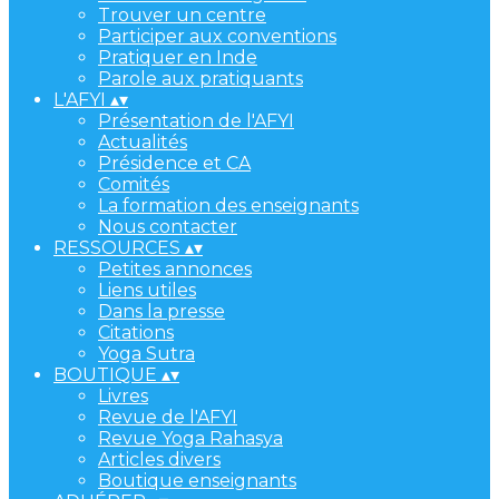
Trouver un centre
Participer aux conventions
Pratiquer en Inde
Parole aux pratiquants
L'AFYI
▴
▾
Présentation de l'AFYI
Actualités
Présidence et CA
Comités
La formation des enseignants
Nous contacter
RESSOURCES
▴
▾
Petites annonces
Liens utiles
Dans la presse
Citations
Yoga Sutra
BOUTIQUE
▴
▾
Livres
Revue de l'AFYI
Revue Yoga Rahasya
Articles divers
Boutique enseignants