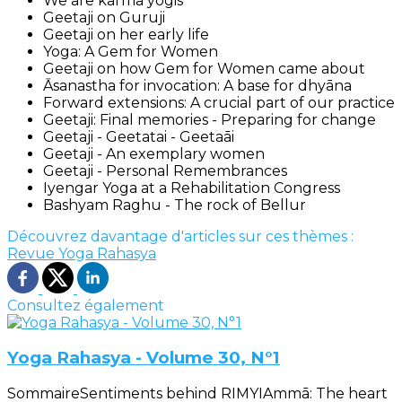
We are karma yogis
Geetaji on Guruji
Geetaji on her early life
Yoga: A Gem for Women
Geetaji on how Gem for Women came about
Āsanastha for invocation: A base for dhyāna
Forward extensions: A crucial part of our practice
Geetaji: Final memories - Preparing for change
Geetaji - Geetatai - Geetaāi
Geetaji - An exemplary women
Geetaji - Personal Remembrances
Iyengar Yoga at a Rehabilitation Congress
Bashyam Raghu - The rock of Bellur
Découvrez davantage d'articles sur ces thèmes :
Revue Yoga Rahasya
Consultez également
Yoga Rahasya - Volume 30, N°1
SommaireSentiments behind RIMYIAmmā: The heart