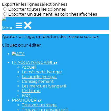
Exporter les lignes sélectionnées
Exporter toutes les colonnes
Exporter uniquement les colonnes affichées
Menu
Ajoutez un logo, un bouton, des réseaux sociaux
Cliquez pour éditer
LE YOGA IYENGAR®
▴
▾
Accueil
La méthode Iyengar
La famille Iyengar
L'enseignement
Les marques Iyengar®
L'éthique
FAQ
PRATIQUER
▴
▾
Trouver un stage
Trouver un enseignant