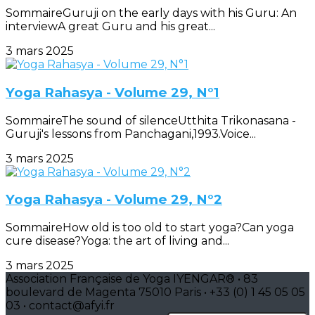
SommaireGuruji on the early days with his Guru: An
interviewA great Guru and his great...
3 mars 2025
Yoga Rahasya - Volume 29, N°1
SommaireThe sound of silenceUtthita Trikonasana -
Guruji's lessons from Panchagani,1993.Voice...
3 mars 2025
Yoga Rahasya - Volume 29, N°2
SommaireHow old is too old to start yoga?Can yoga
cure disease?Yoga: the art of living and...
3 mars 2025
Association Française de Yoga IYENGAR® • 83
boulevard de Magenta 75010 Paris • +33 (0) 1 45 05 05
03 • contact@afyi.fr