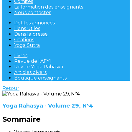
Comités
La formation des enseignants
Nous contacter
Petites annonces
Liens utiles
Dans la presse
Citations
Yoga Sutra
Livres
Revue de l'AFYI
Revue Yoga Rahasya
Articles divers
Boutique enseignants
Retour
Yoga Rahasya - Volume 29, N°4
Sommaire