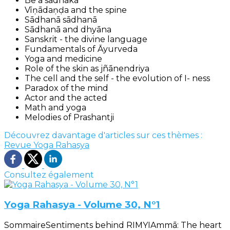
Be a sādhaka
Vīṇādaṇḍa and the spine
Sādhanā sādhanā
Sādhanā and dhyāna
Sanskrit - the divine language
Fundamentals of Āyurveda
Yoga and medicine
Role of the skin as jñānendriya
The cell and the self - the evolution of I- ness
Paradox of the mind
Actor and the acted
Math and yoga
Melodies of Prashantji
Découvrez davantage d'articles sur ces thèmes :
Revue Yoga Rahasya
Consultez également
Yoga Rahasya - Volume 30, N°1
SommaireSentiments behind RIMYIAmmā: The heart