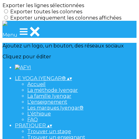
Exporter les lignes sélectionnées
Exporter toutes les colonnes
Exporter uniquement les colonnes affichées
Menu
Ajoutez un logo, un bouton, des réseaux sociaux
Cliquez pour éditer
LE YOGA IYENGAR®
▴
▾
Accueil
La méthode Iyengar
La famille Iyengar
L'enseignement
Les marques Iyengar®
L'éthique
FAQ
PRATIQUER
▴
▾
Trouver un stage
Trouver un enseignant