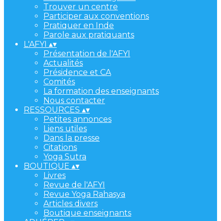
Trouver un centre
Participer aux conventions
Pratiquer en Inde
Parole aux pratiquants
L'AFYI
▴
▾
Présentation de l'AFYI
Actualités
Présidence et CA
Comités
La formation des enseignants
Nous contacter
RESSOURCES
▴
▾
Petites annonces
Liens utiles
Dans la presse
Citations
Yoga Sutra
BOUTIQUE
▴
▾
Livres
Revue de l'AFYI
Revue Yoga Rahasya
Articles divers
Boutique enseignants