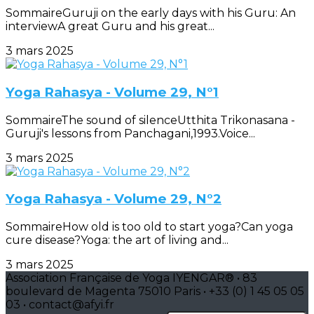
SommaireGuruji on the early days with his Guru: An
interviewA great Guru and his great...
3 mars 2025
Yoga Rahasya - Volume 29, N°1
SommaireThe sound of silenceUtthita Trikonasana -
Guruji's lessons from Panchagani,1993.Voice...
3 mars 2025
Yoga Rahasya - Volume 29, N°2
SommaireHow old is too old to start yoga?Can yoga
cure disease?Yoga: the art of living and...
3 mars 2025
Association Française de Yoga IYENGAR® • 83
boulevard de Magenta 75010 Paris • +33 (0) 1 45 05 05
03 • contact@afyi.fr