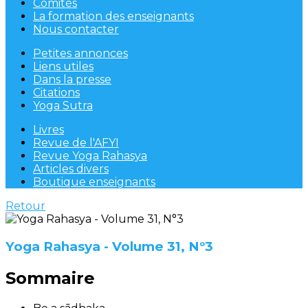
Comités
La formation des enseignants
Nous contacter
Petites annonces
Liens utiles
Dans la presse
Citations
Yoga Sutra
Livres
Revue de l'AFYI
Revue Yoga Rahasya
Articles divers
Boutique enseignants
Retour
Yoga Rahasya - Volume 31, N°3
Sommaire