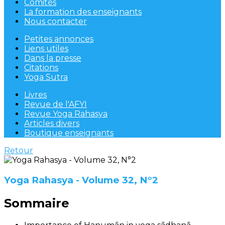
Comités
La formation des enseignants
Nous contacter
Petites annonces
Liens utiles
Dans la presse
Citations
Yoga Sutra
Livres
Revue de l'AFYI
Revue Yoga Rahasya
Articles divers
Boutique enseignants
Retour
Yoga Rahasya - Volume 32, N°2
Sommaire