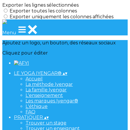
Exporter les lignes sélectionnées
Exporter toutes les colonnes
Exporter uniquement les colonnes affichées
Menu
Ajoutez un logo, un bouton, des réseaux sociaux
Cliquez pour éditer
LE YOGA IYENGAR®
▴
▾
Accueil
La méthode Iyengar
La famille Iyengar
L'enseignement
Les marques Iyengar®
L'éthique
FAQ
PRATIQUER
▴
▾
Trouver un stage
Trouver un enseignant