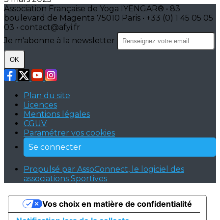
Association Française de Yoga IYENGAR® • 83
boulevard de Magenta 75010 Paris • +33 (0) 1 45 05 05
03 • contact@afyi.fr
Je m'abonne à la newsletter
OK
Plan du site
Licences
Mentions légales
CGUV
Paramétrer vos cookies
Se connecter
Propulsé par AssoConnect, le logiciel des
associations Sportives
Vos choix en matière de confidentialité