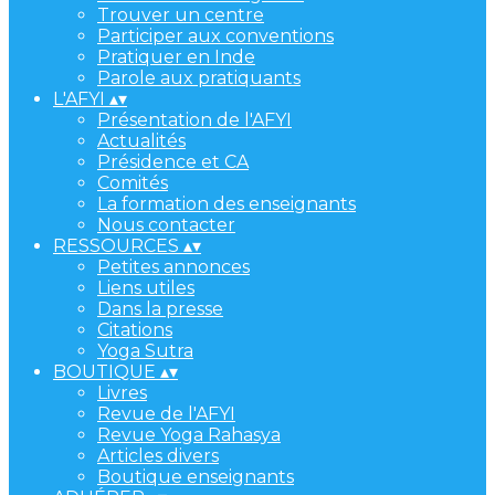
Trouver un centre
Participer aux conventions
Pratiquer en Inde
Parole aux pratiquants
L'AFYI
▴
▾
Présentation de l'AFYI
Actualités
Présidence et CA
Comités
La formation des enseignants
Nous contacter
RESSOURCES
▴
▾
Petites annonces
Liens utiles
Dans la presse
Citations
Yoga Sutra
BOUTIQUE
▴
▾
Livres
Revue de l'AFYI
Revue Yoga Rahasya
Articles divers
Boutique enseignants