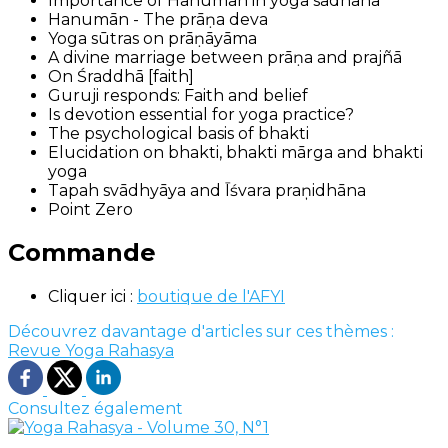
Importance of Hanumān in yoga sādhanā
Hanumān - The prāṇa deva
Yoga sūtras on prāṇāyāma
A divine marriage between prāṇa and prajñā
On Śraddhā [faith]
Guruji responds: Faith and belief
Is devotion essential for yoga practice?
The psychological basis of bhakti
Elucidation on bhakti, bhakti mārga and bhakti
yoga
Tapah svādhyāya and Īśvara praņidhāna
Point Zero
Commande
Cliquer ici :
boutique de l'AFYI
Découvrez davantage d'articles sur ces thèmes :
Revue Yoga Rahasya
Consultez également