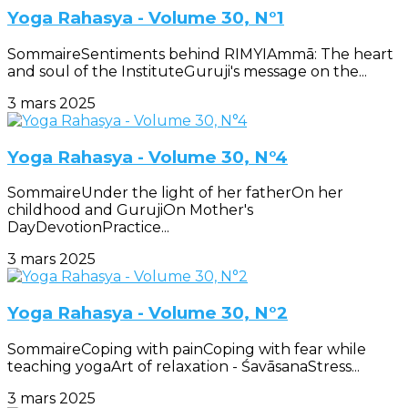
Yoga Rahasya - Volume 30, N°1
SommaireSentiments behind RIMYIAmmā: The heart
and soul of the InstituteGuruji's message on the...
3 mars 2025
Yoga Rahasya - Volume 30, N°4
SommaireUnder the light of her fatherOn her
childhood and GurujiOn Mother's
DayDevotionPractice...
3 mars 2025
Yoga Rahasya - Volume 30, N°2
SommaireCoping with painCoping with fear while
teaching yogaArt of relaxation - ŚavāsanaStress...
3 mars 2025