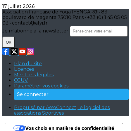
17 juillet 2026
Association Française de Yoga IYENGAR® • 83
boulevard de Magenta 75010 Paris • +33 (0) 1 45 05 05
03 • contact@afyi.fr
Je m'abonne à la newsletter
OK
Plan du site
Licences
Mentions légales
CGUV
Paramétrer vos cookies
Se connecter
Propulsé par AssoConnect, le logiciel des
associations Sportives
Vos choix en matière de confidentialité