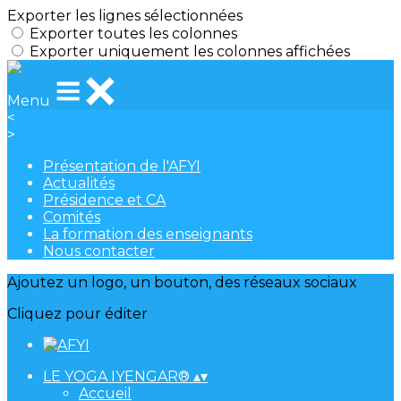
Exporter les lignes sélectionnées
Exporter toutes les colonnes
Exporter uniquement les colonnes affichées
Menu
<
>
Présentation de l'AFYI
Actualités
Présidence et CA
Comités
La formation des enseignants
Nous contacter
Ajoutez un logo, un bouton, des réseaux sociaux
Cliquez pour éditer
LE YOGA IYENGAR®
▴
▾
Accueil