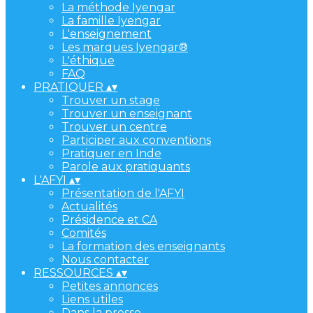
La méthode Iyengar
La famille Iyengar
L'enseignement
Les marques Iyengar®
L'éthique
FAQ
PRATIQUER
▴
▾
Trouver un stage
Trouver un enseignant
Trouver un centre
Participer aux conventions
Pratiquer en Inde
Parole aux pratiquants
L'AFYI
▴
▾
Présentation de l'AFYI
Actualités
Présidence et CA
Comités
La formation des enseignants
Nous contacter
RESSOURCES
▴
▾
Petites annonces
Liens utiles
Dans la presse