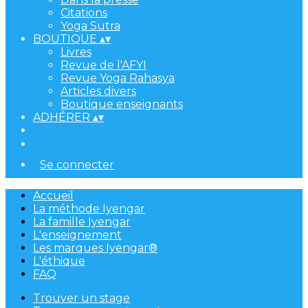
Citations
Yoga Sutra
BOUTIQUE
▴
▾
Livres
Revue de l'AFYI
Revue Yoga Rahasya
Articles divers
Boutique enseignants
ADHÉRER
▴
▾
Se connecter
Accueil
La méthode Iyengar
La famille Iyengar
L'enseignement
Les marques Iyengar®
L'éthique
FAQ
Trouver un stage