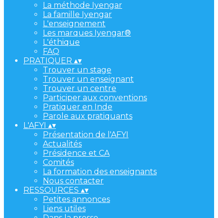
La méthode Iyengar
La famille Iyengar
L'enseignement
Les marques Iyengar®
L'éthique
FAQ
PRATIQUER
▴
▾
Trouver un stage
Trouver un enseignant
Trouver un centre
Participer aux conventions
Pratiquer en Inde
Parole aux pratiquants
L'AFYI
▴
▾
Présentation de l'AFYI
Actualités
Présidence et CA
Comités
La formation des enseignants
Nous contacter
RESSOURCES
▴
▾
Petites annonces
Liens utiles
Dans la presse