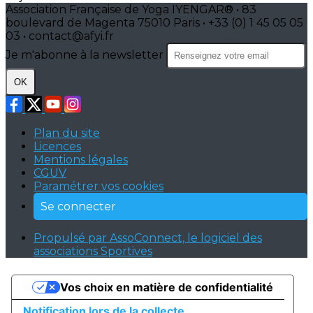
Association Française de Yoga IYENGAR® • 83
boulevard de Magenta 75010 Paris • +33 (0) 1 45 05 05
03 • contact@afyi.fr
Je m'abonne à la newsletter
OK
Plan du site
Licences
Mentions légales
CGUV
Paramétrer vos cookies
Se connecter
Propulsé par AssoConnect, le logiciel des
associations Sportives
Vos choix en matière de confidentialité
Notification lors de la collecte