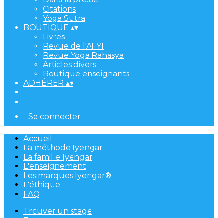
Citations
Yoga Sutra
BOUTIQUE
▴
▾
Livres
Revue de l'AFYI
Revue Yoga Rahasya
Articles divers
Boutique enseignants
ADHÉRER
▴
▾
Se connecter
Accueil
La méthode Iyengar
La famille Iyengar
L'enseignement
Les marques Iyengar®
L'éthique
FAQ
Trouver un stage