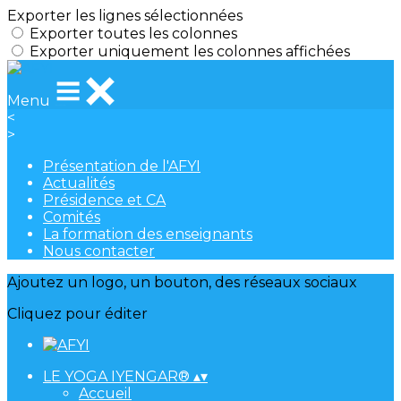
Exporter les lignes sélectionnées
Exporter toutes les colonnes
Exporter uniquement les colonnes affichées
Menu
<
>
Présentation de l'AFYI
Actualités
Présidence et CA
Comités
La formation des enseignants
Nous contacter
Ajoutez un logo, un bouton, des réseaux sociaux
Cliquez pour éditer
LE YOGA IYENGAR®
▴
▾
Accueil