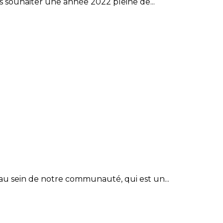
s souhaiter une année 2022 pleine de...
u sein de notre communauté, qui est un...