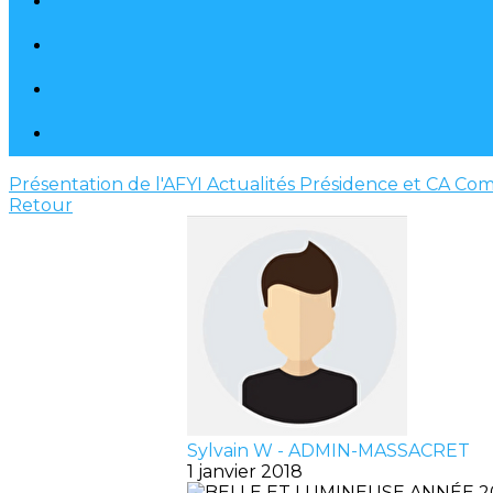
Présentation de l'AFYI
Actualités
Présidence et CA
Com
Retour
Sylvain W - ADMIN-MASSACRET
1 janvier 2018