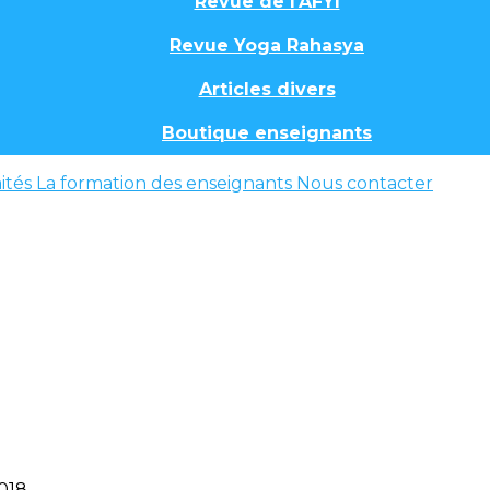
Revue de l'AFYI
Revue Yoga Rahasya
Articles divers
Boutique enseignants
ités
La formation des enseignants
Nous contacter