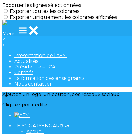
Exporter les lignes sélectionnées
Exporter toutes les colonnes
Exporter uniquement les colonnes affichées
Menu
<
>
Présentation de l'AFYI
Actualités
Présidence et CA
Comités
La formation des enseignants
Nous contacter
Ajoutez un logo, un bouton, des réseaux sociaux
Cliquez pour éditer
LE YOGA IYENGAR®
▴
▾
Accueil