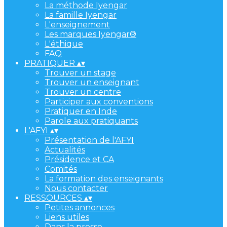
La méthode Iyengar
La famille Iyengar
L'enseignement
Les marques Iyengar®
L'éthique
FAQ
PRATIQUER
▴
▾
Trouver un stage
Trouver un enseignant
Trouver un centre
Participer aux conventions
Pratiquer en Inde
Parole aux pratiquants
L'AFYI
▴
▾
Présentation de l'AFYI
Actualités
Présidence et CA
Comités
La formation des enseignants
Nous contacter
RESSOURCES
▴
▾
Petites annonces
Liens utiles
Dans la presse