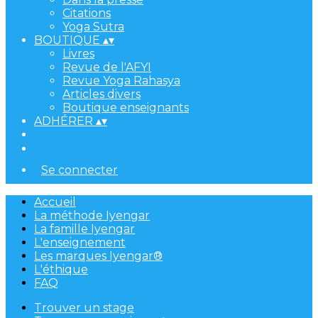
Citations
Yoga Sutra
BOUTIQUE
▴
▾
Livres
Revue de l'AFYI
Revue Yoga Rahasya
Articles divers
Boutique enseignants
ADHÉRER
▴
▾
Se connecter
Accueil
La méthode Iyengar
La famille Iyengar
L'enseignement
Les marques Iyengar®
L'éthique
FAQ
Trouver un stage