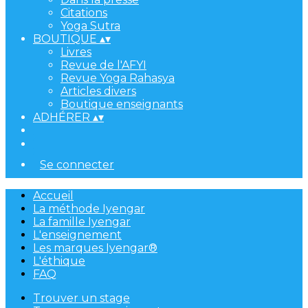
Citations
Yoga Sutra
BOUTIQUE
▴
▾
Livres
Revue de l'AFYI
Revue Yoga Rahasya
Articles divers
Boutique enseignants
ADHÉRER
▴
▾
Se connecter
Accueil
La méthode Iyengar
La famille Iyengar
L'enseignement
Les marques Iyengar®
L'éthique
FAQ
Trouver un stage