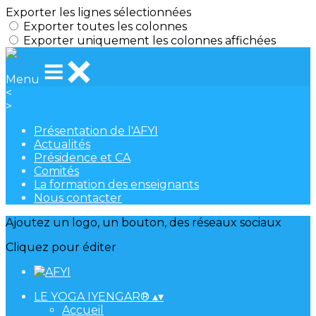
Exporter les lignes sélectionnées
Exporter toutes les colonnes
Exporter uniquement les colonnes affichées
Menu
<
>
Présentation de l'AFYI
Actualités
Présidence et CA
Comités
La formation des enseignants
Nous contacter
Ajoutez un logo, un bouton, des réseaux sociaux
Cliquez pour éditer
LE YOGA IYENGAR®
▴
▾
Accueil