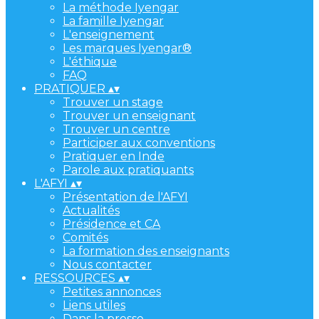
La méthode Iyengar
La famille Iyengar
L'enseignement
Les marques Iyengar®
L'éthique
FAQ
PRATIQUER
▴
▾
Trouver un stage
Trouver un enseignant
Trouver un centre
Participer aux conventions
Pratiquer en Inde
Parole aux pratiquants
L'AFYI
▴
▾
Présentation de l'AFYI
Actualités
Présidence et CA
Comités
La formation des enseignants
Nous contacter
RESSOURCES
▴
▾
Petites annonces
Liens utiles
Dans la presse