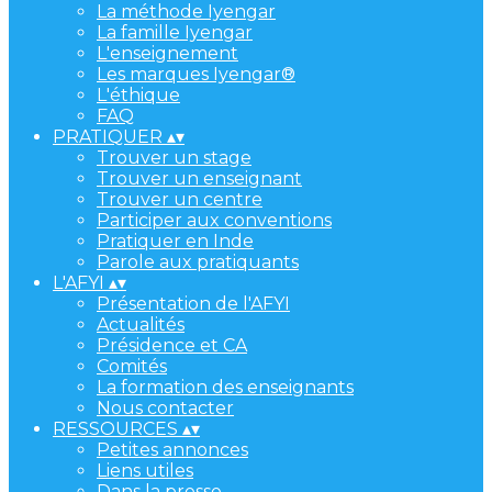
La méthode Iyengar
La famille Iyengar
L'enseignement
Les marques Iyengar®
L'éthique
FAQ
PRATIQUER
▴
▾
Trouver un stage
Trouver un enseignant
Trouver un centre
Participer aux conventions
Pratiquer en Inde
Parole aux pratiquants
L'AFYI
▴
▾
Présentation de l'AFYI
Actualités
Présidence et CA
Comités
La formation des enseignants
Nous contacter
RESSOURCES
▴
▾
Petites annonces
Liens utiles
Dans la presse