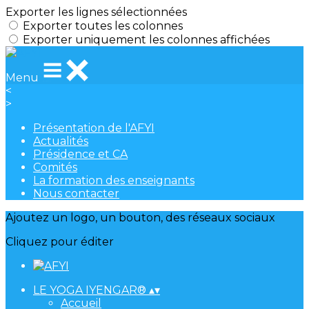
Exporter les lignes sélectionnées
Exporter toutes les colonnes
Exporter uniquement les colonnes affichées
Menu
<
>
Présentation de l'AFYI
Actualités
Présidence et CA
Comités
La formation des enseignants
Nous contacter
Ajoutez un logo, un bouton, des réseaux sociaux
Cliquez pour éditer
LE YOGA IYENGAR®
▴
▾
Accueil