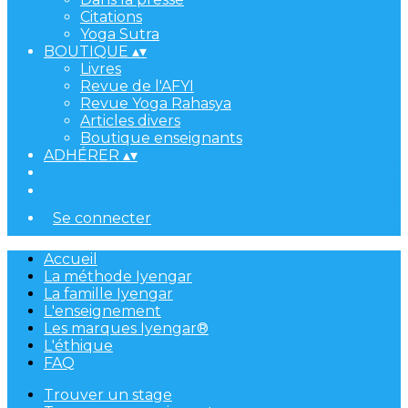
Citations
Yoga Sutra
BOUTIQUE
▴
▾
Livres
Revue de l'AFYI
Revue Yoga Rahasya
Articles divers
Boutique enseignants
ADHÉRER
▴
▾
Se connecter
Accueil
La méthode Iyengar
La famille Iyengar
L'enseignement
Les marques Iyengar®
L'éthique
FAQ
Trouver un stage