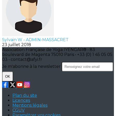
Sylvain W - ADMIN-MASSACRET
23 juillet 2018
Association Française de Yoga IYENGAR® • 83
boulevard de Magenta 75010 Paris • +33 (0) 1 45 05 05
03 • contact@afyi.fr
Je m'abonne à la newsletter
OK
Plan du site
Licences
Mentions légales
CGUV
Paramétrer vos cookies