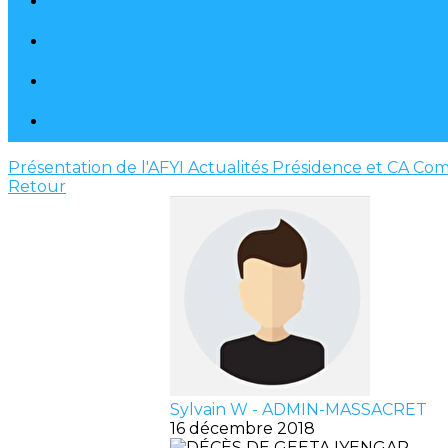
Présentation de l'AFYI
Actualités
Présidence et CA
Com
Retour
Sylvain W - ADMIN-MASSACRET
16 décembre 2018