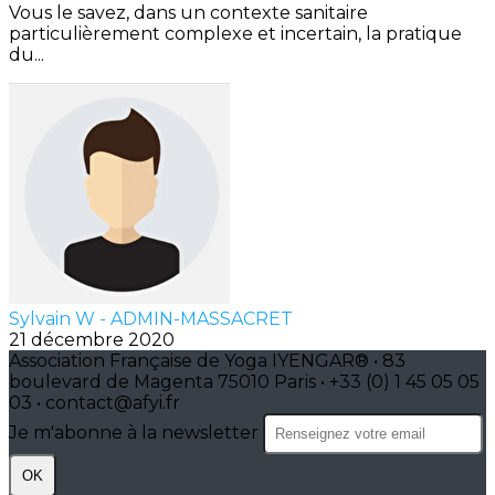
Vous le savez, dans un contexte sanitaire
particulièrement complexe et incertain, la pratique
du...
Sylvain W - ADMIN-MASSACRET
21 décembre 2020
Association Française de Yoga IYENGAR® • 83
boulevard de Magenta 75010 Paris • +33 (0) 1 45 05 05
03 • contact@afyi.fr
Je m'abonne à la newsletter
OK