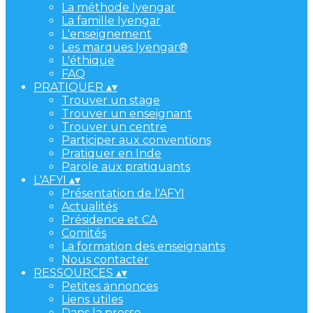
La méthode Iyengar
La famille Iyengar
L'enseignement
Les marques Iyengar®
L'éthique
FAQ
PRATIQUER
▴
▾
Trouver un stage
Trouver un enseignant
Trouver un centre
Participer aux conventions
Pratiquer en Inde
Parole aux pratiquants
L'AFYI
▴
▾
Présentation de l'AFYI
Actualités
Présidence et CA
Comités
La formation des enseignants
Nous contacter
RESSOURCES
▴
▾
Petites annonces
Liens utiles
Dans la presse