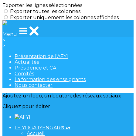
Exporter les lignes sélectionnées
Exporter toutes les colonnes
Exporter uniquement les colonnes affichées
Menu
<
>
Présentation de l'AFYI
Actualités
Présidence et CA
Comités
La formation des enseignants
Nous contacter
Ajoutez un logo, un bouton, des réseaux sociaux
Cliquez pour éditer
LE YOGA IYENGAR®
▴
▾
Accueil