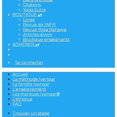
Citations
Yoga Sutra
BOUTIQUE
▴
▾
Livres
Revue de l'AFYI
Revue Yoga Rahasya
Articles divers
Boutique enseignants
ADHÉRER
▴
▾
Se connecter
Accueil
La méthode Iyengar
La famille Iyengar
L'enseignement
Les marques Iyengar®
L'éthique
FAQ
Trouver un stage