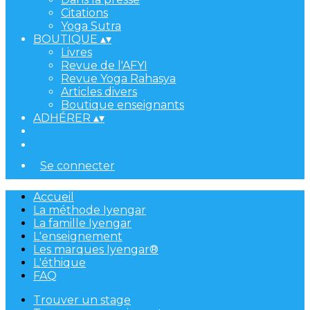
Citations
Yoga Sutra
BOUTIQUE
▴
▾
Livres
Revue de l'AFYI
Revue Yoga Rahasya
Articles divers
Boutique enseignants
ADHÉRER
▴
▾
Se connecter
Accueil
La méthode Iyengar
La famille Iyengar
L'enseignement
Les marques Iyengar®
L'éthique
FAQ
Trouver un stage