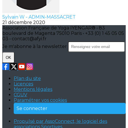
Sylvain W - ADMIN-MASSACRET
21 décembre 2020
Association Française de Yoga IYENGAR® • 83
boulevard de Magenta 75010 Paris • +33 (0) 1 45 05 05
03 • contact@afyi.fr
Je m'abonne à la newsletter
OK
Plan du site
Licences
Mentions légales
CGUV
Paramétrer vos cookies
Se connecter
Propulsé par AssoConnect, le logiciel des
associations Sportives