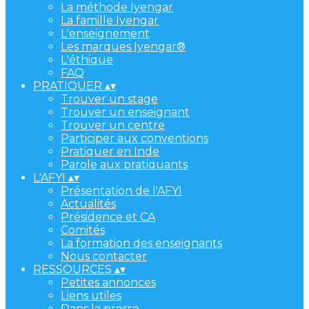
La méthode Iyengar
La famille Iyengar
L'enseignement
Les marques Iyengar®
L'éthique
FAQ
PRATIQUER
▴
▾
Trouver un stage
Trouver un enseignant
Trouver un centre
Participer aux conventions
Pratiquer en Inde
Parole aux pratiquants
L'AFYI
▴
▾
Présentation de l'AFYI
Actualités
Présidence et CA
Comités
La formation des enseignants
Nous contacter
RESSOURCES
▴
▾
Petites annonces
Liens utiles
Dans la presse