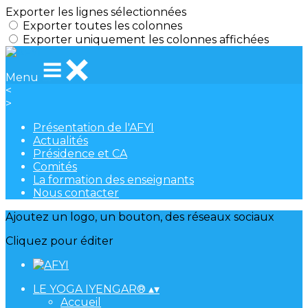
Exporter les lignes sélectionnées
Exporter toutes les colonnes
Exporter uniquement les colonnes affichées
Menu
<
>
Présentation de l'AFYI
Actualités
Présidence et CA
Comités
La formation des enseignants
Nous contacter
Ajoutez un logo, un bouton, des réseaux sociaux
Cliquez pour éditer
LE YOGA IYENGAR®
▴
▾
Accueil