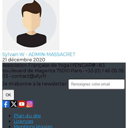
Sylvain W - ADMIN-MASSACRET
21 décembre 2020
Association Française de Yoga IYENGAR® • 83
boulevard de Magenta 75010 Paris • +33 (0) 1 45 05 05
03 • contact@afyi.fr
Je m'abonne à la newsletter
OK
Plan du site
Licences
Mentions légales