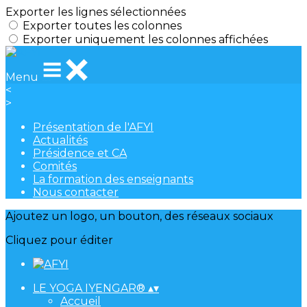
Exporter les lignes sélectionnées
Exporter toutes les colonnes
Exporter uniquement les colonnes affichées
Menu
<
>
Présentation de l'AFYI
Actualités
Présidence et CA
Comités
La formation des enseignants
Nous contacter
Ajoutez un logo, un bouton, des réseaux sociaux
Cliquez pour éditer
LE YOGA IYENGAR®
▴
▾
Accueil