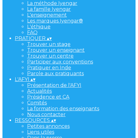
La méthode Iyengar
La famille Iyengar
L'enseignement
Les marques Iyengar®
L'éthique
FAQ
PRATIQUER
▴
▾
Trouver un stage
Trouver un enseignant
Trouver un centre
Participer aux conventions
Pratiquer en Inde
Parole aux pratiquants
L'AFYI
▴
▾
Présentation de l'AFYI
Actualités
Présidence et CA
Comités
La formation des enseignants
Nous contacter
RESSOURCES
▴
▾
Petites annonces
Liens utiles
Dans la presse