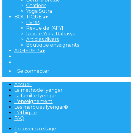
Citations
Yoga Sutra
BOUTIQUE
▴
▾
Livres
Revue de l'AFYI
Revue Yoga Rahasya
Articles divers
Boutique enseignants
ADHÉRER
▴
▾
Se connecter
Accueil
La méthode Iyengar
La famille Iyengar
L'enseignement
Les marques Iyengar®
L'éthique
FAQ
Trouver un stage